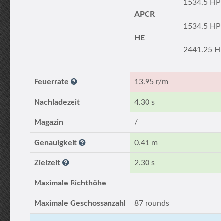
1534.5 HP
APCR
1534.5 HP
HE
2441.25 H
Feuerrate
13.95 r/m
Nachladezeit
4.30 s
Magazin
/
Genauigkeit
0.41 m
Zielzeit
2.30 s
Maximale Richthöhe
Maximale Geschossanzahl
87 rounds