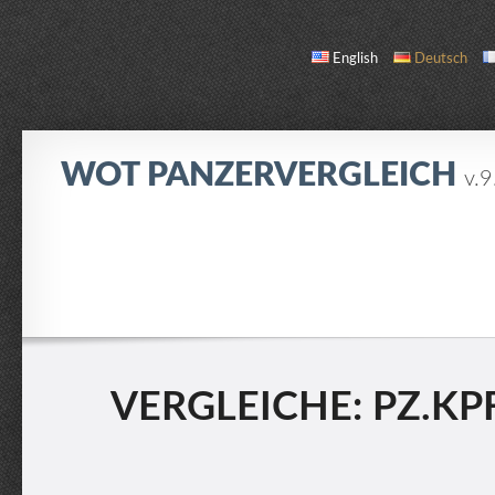
English
Deutsch
WOT PANZERVERGLEICH
v.9
VERGLEICHEN
PANZERLISTE
ÜBER UNS / KONTAKT
VERGLEICHE: PZ.KPF