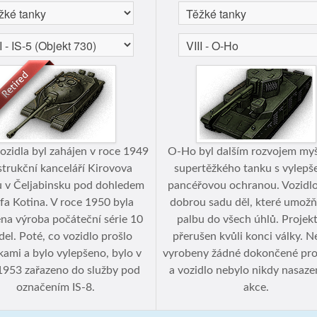
ozidla byl zahájen v roce 1949
O-Ho byl dalším rozvojem my
trukční kanceláří Kirovova
supertěžkého tanku s vylep
 v Čeljabinsku pod dohledem
pancéřovou ochranou. Vozidl
fa Kotina. V roce 1950 byla
dobrou sadu děl, které umožň
na výroba počáteční série 10
palbu do všech úhlů. Projekt
del. Poté, co vozidlo prošlo
přerušen kvůli konci války. N
kami a bylo vylepšeno, bylo v
vyrobeny žádné dokončené pro
1953 zařazeno do služby pod
a vozidlo nebylo nikdy nasaz
označením IS-8.
akce.