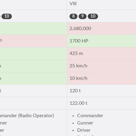
VIII
10
8
9
10
2,680,000
P
1700 HP
425 m
h
25 km/h
h
10 km/h
t
120 t
122.00 t
mander (Radio Operator)
Commander
ner
Gunner
er
Driver