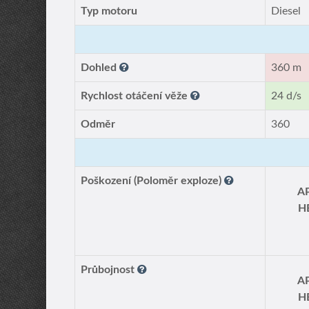
Typ motoru
Diesel
Dohled
360 m
Rychlost otáčení věže
24 d/s
Odměr
360
Poškození (Poloměr exploze)
A
H
Průbojnost
A
H