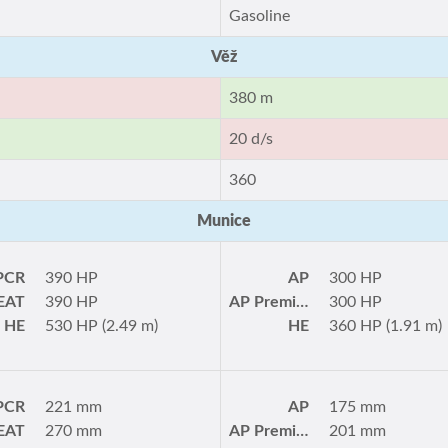
Gasoline
Věž
380 m
20 d/s
360
Munice
PCR
390 HP
AP
300 HP
EAT
390 HP
AP Premium
300 HP
HE
530 HP (2.49 m)
HE
360 HP (1.91 m)
PCR
221 mm
AP
175 mm
EAT
270 mm
AP Premium
201 mm