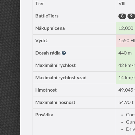
Tier
VIII
BattleTiers
8
9
Nákupní cena
12,000
Výdrž
1550 H
Dosah rádia
440 m
Maximální rychlost
42 km/
Maximální rychlost vzad
14 km/
Hmotnost
49.045 
Maximální nosnost
54.90 t
Posádka
Com
Gun
Driv