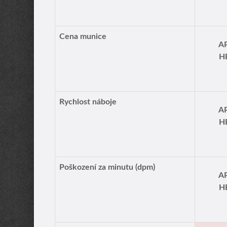
Cena munice
A
H
Rychlost náboje
A
H
Poškození za minutu (dpm)
A
H