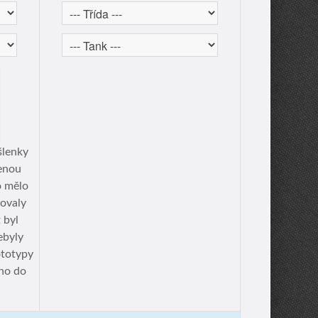
šlenky
šenou
o mělo
ovaly
 byl
ebyly
totypy
eno do