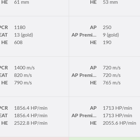
HE
61 mm
HE
53 mm
PCR
1180
AP
250
EAT
13 (gold)
AP Premium
9 (gold)
HE
608
HE
190
PCR
1400 m/s
AP
720 m/s
EAT
820 m/s
AP Premium
720 m/s
HE
790 m/s
HE
765 m/s
PCR
1856.4 HP/min
AP
1713 HP/min
EAT
1856.4 HP/min
AP Premium
1713 HP/min
HE
2522.8 HP/min
HE
2055.6 HP/min