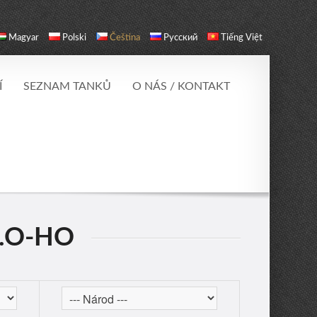
Magyar
Polski
Čeština
Русский
Tiếng Việt
Í
SEZNAM TANKŮ
O NÁS / KONTAKT
S.O-HO