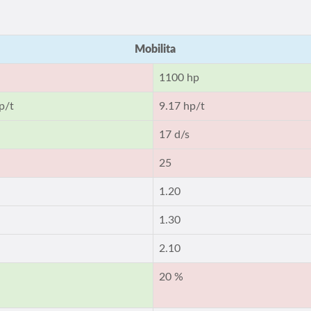
Mobilita
1100 hp
p/t
9.17 hp/t
17 d/s
25
1.20
1.30
2.10
20 %