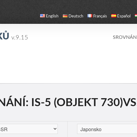
English
Deutsch
Français
Español
KŮ
v.9.15
SROVNÁN
ÁNÍ: IS-5 (OBJEKT 730)V