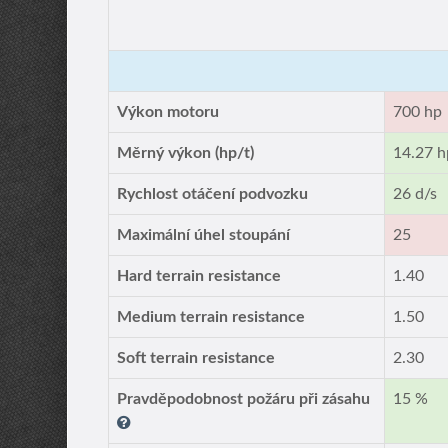
Výkon motoru
700 hp
Měrný výkon (hp/t)
14.27 h
Rychlost otáčení podvozku
26 d/s
Maximální úhel stoupání
25
Hard terrain resistance
1.40
Medium terrain resistance
1.50
Soft terrain resistance
2.30
Pravděpodobnost požáru při zásahu
15 %