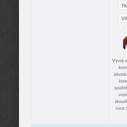
Vývoj v
kons
závodu
Jose
spuště
vozi
zkouš
roce 