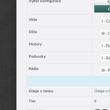
Výběr konfigurace
Věže
Děla
Motory
Podvozky
Rádia
Údaje o tanku
Údaje o 
Tier
II