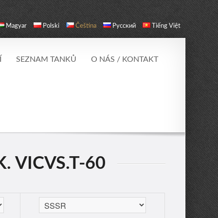
Magyar
Polski
Čeština
Русский
Tiếng Việt
Í
SEZNAM TANKŮ
O NÁS / KONTAKT
. VICVS.T-60