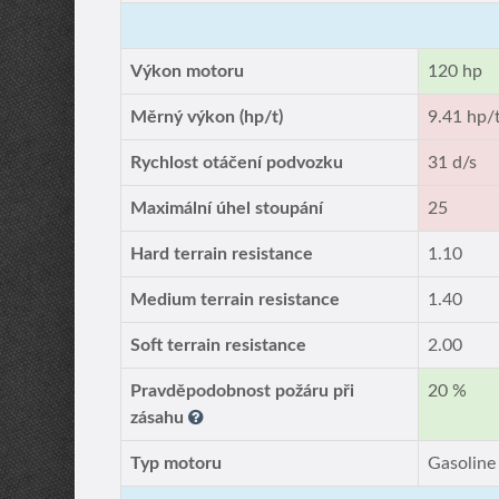
Výkon motoru
120 hp
Měrný výkon (hp/t)
9.41 hp/
Rychlost otáčení podvozku
31 d/s
Maximální úhel stoupání
25
Hard terrain resistance
1.10
Medium terrain resistance
1.40
Soft terrain resistance
2.00
Pravděpodobnost požáru při
20 %
zásahu
Typ motoru
Gasoline