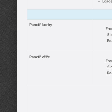
Load
Pancíř korby
Fro
Si
Re
Pancíř věže
Fro
Si
Re