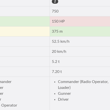
2
750
150 HP
375 m
52.5 km/h
20 km/h
5.2 t
7.20 t
ander
Commander (Radio Operator,
er
Loader)
er
Gunner
r
Driver
o Operator