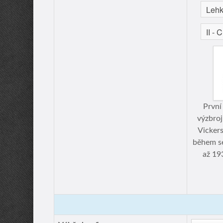
První
výzbroj
Vickers
během sé
až 19