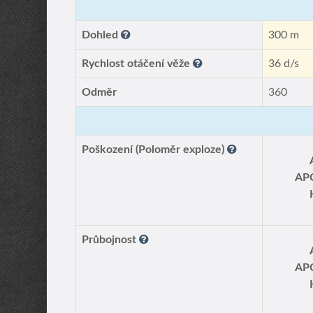
Dohled
300 m
Rychlost otáčení věže
36 d/s
Odměr
360
Poškození (Poloměr exploze)
AP
Průbojnost
AP