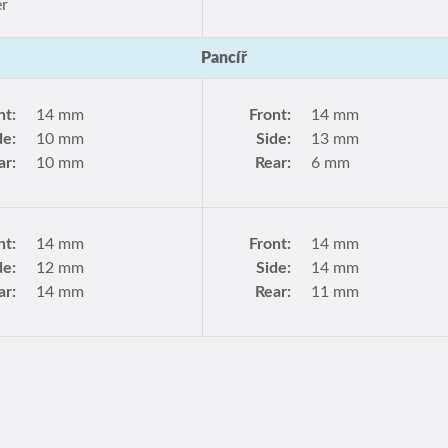
er
Pancíř
nt:
14 mm
Front:
14 mm
de:
10 mm
Side:
13 mm
ar:
10 mm
Rear:
6 mm
nt:
14 mm
Front:
14 mm
de:
12 mm
Side:
14 mm
ar:
14 mm
Rear:
11 mm