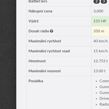
BattleTiers
2
3
Nákupní cena
3,000
Výdrž
155 HP
Dosah rádia
350 m
Maximální rychlost
40 km/h
Maximální rychlost vzad
15 km/h
Hmotnost
12.753 t
Maximální nosnost
13.00 t
Posádka
Comm
Gunn
Gunn
Drive
Radi