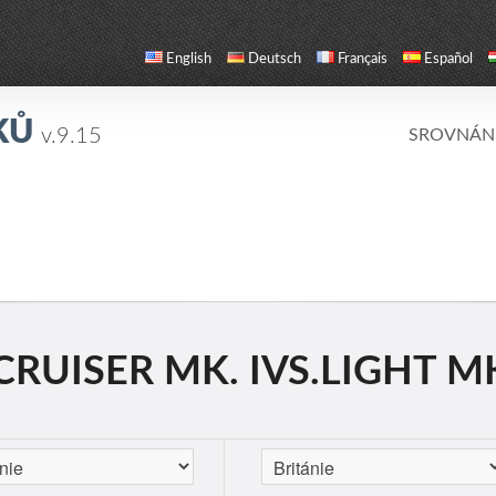
English
Deutsch
Français
Español
KŮ
v.9.15
SROVNÁN
RUISER MK. IVS.LIGHT MK