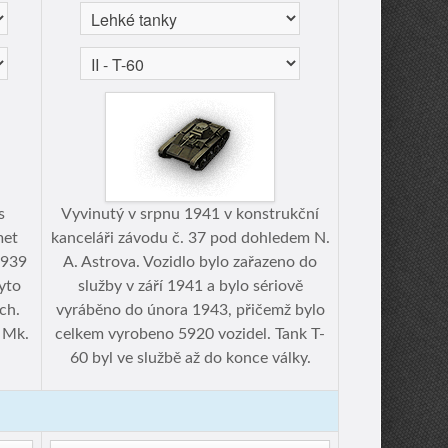
s
Vyvinutý v srpnu 1941 v konstrukční
met
kanceláři závodu č. 37 pod dohledem N.
1939
A. Astrova. Vozidlo bylo zařazeno do
yto
služby v září 1941 a bylo sériově
ch.
vyráběno do února 1943, přičemž bylo
 Mk.
celkem vyrobeno 5920 vozidel. Tank T-
60 byl ve službě až do konce války.