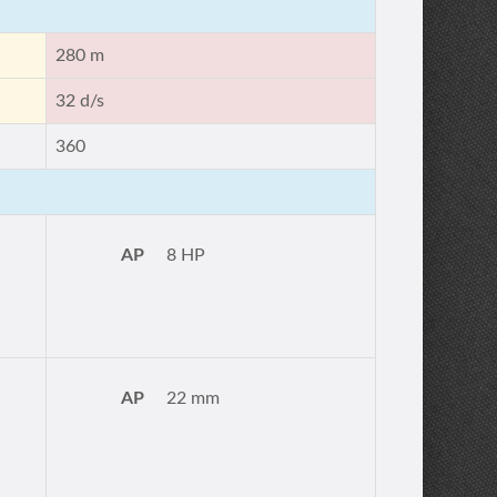
280 m
32 d/s
360
AP
8 HP
AP
22 mm