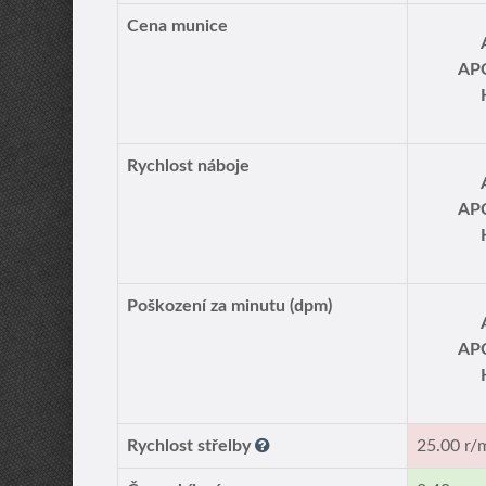
Cena munice
AP
Rychlost náboje
AP
Poškození za minutu (dpm)
AP
Rychlost střelby
25.00 r/