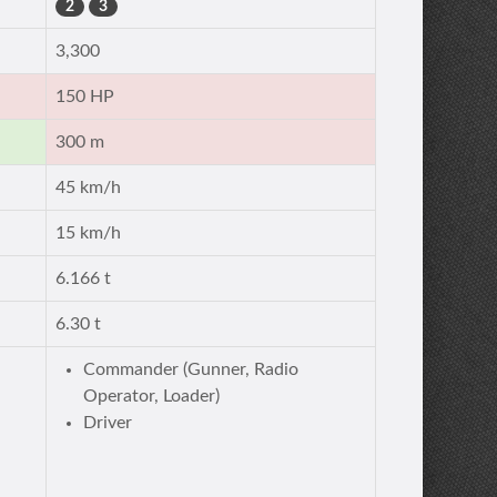
2
3
3,300
150 HP
300 m
45 km/h
15 km/h
6.166 t
6.30 t
Commander (Gunner, Radio
Operator, Loader)
Driver