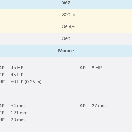
Věž
300 m
36 d/s
360
Munice
AP
45 HP
AP
9 HP
CR
45 HP
HE
60 HP (0.35 m)
AP
64 mm
AP
27 mm
CR
121 mm
HE
23 mm