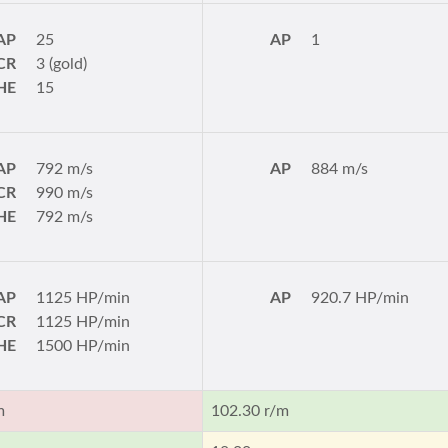
AP
25
AP
1
CR
3 (gold)
HE
15
AP
792 m/s
AP
884 m/s
CR
990 m/s
HE
792 m/s
AP
1125 HP/min
AP
920.7 HP/min
CR
1125 HP/min
HE
1500 HP/min
m
102.30 r/m