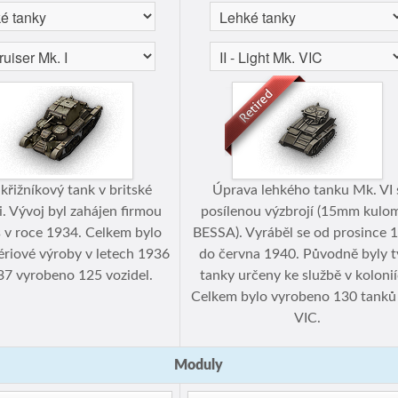
 křižníkový tank v britské
Úprava lehkého tanku Mk. VI 
i. Vývoj byl zahájen firmou
posílenou výzbrojí (15mm kulo
 v roce 1934. Celkem bylo
BESSA). Vyráběl se od prosince 
riové výroby v letech 1936
do června 1940. Původně byly t
37 vyrobeno 125 vozidel.
tanky určeny ke službě v kolonií
Celkem bylo vyrobeno 130 tanků
VIC.
Moduly