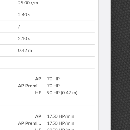
25.00 r/m
2.40 s
/
2.10 s
0.42 m
)
AP
70 HP
AP Premium
70 HP
HE
90 HP (0.47 m)
AP
1750 HP/min
AP Premium
1750 HP/min