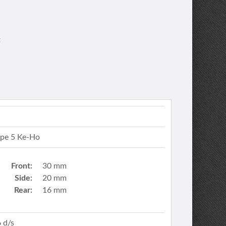
t
ype 5 Ke-Ho
Front:
30 mm
Side:
20 mm
Rear:
16 mm
 d/s