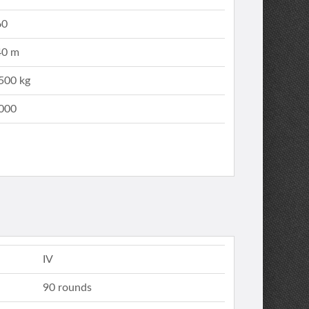
60
40 m
500 kg
,000
IV
90 rounds