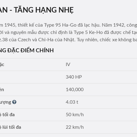
AN - TĂNG HẠNG NHẸ
 1945, thiết kế của Type 95 Ha-Go đã lạc hậu. Năm 1942, công t
ới và nguyên mẫu được chỉ định là Type 5 Ke-Ho đã được chế tạ
z.38 của Czech và Chi-Ha của Nhật. Tuy nhiên, chiếc xe không b
G ĐẶC ĐIỂM CHÍNH
ậc
IV
340 HP
ền
140,000
lượng
4.03 t
 tối đa
50 km/h
 lùi tối đa
22 km/h