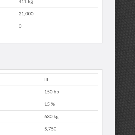
411 kg
21,000
0
III
150 hp
15 %
630 kg
5,750