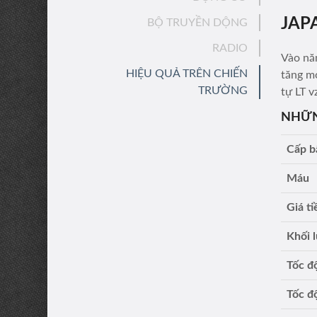
JAP
BỘ TRUYỀN DỘNG
RADIO
Vào năm
HIỆU QUẢ TRÊN CHIẾN
tăng m
TRƯỜNG
tự LT v
NHỮN
Cấp b
Máu
Giá ti
Khối 
Tốc độ
Tốc độ