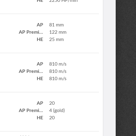
HE
2250 HP/min
AP
81 mm
AP Premium
122 mm
HE
25 mm
AP
810 m/s
AP Premium
810 m/s
HE
810 m/s
AP
20
AP Premium
4 (gold)
HE
20