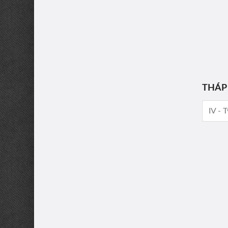
THÁP
IV - 