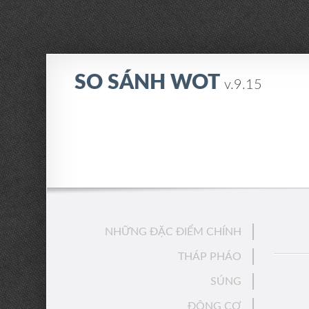
SO SÁNH WOT
v.9.15
NHỮNG ĐẶC ĐIỂM CHÍNH
THÁP PHÁO
SÚNG
ĐỘNG CƠ