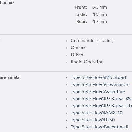
thân xe
Front:
20 mm
Side:
16 mm
Rear:
12 mm
i
Commander (Loader)
Gunner
Driver
Radio Operator
re similar
Type 5 Ke-HovớiM5 Stuart
Type 5 Ke-HovớiCovenanter
Type 5 Ke-HovớiValentine
Type 5 Ke-HovớiPz.Kpfw. 38 (
Type 5 Ke-HovớiPz.Kpfw. II 
Type 5 Ke-HovớiAMX 40
Type 5 Ke-HovớiT-50
Type 5 Ke-HovớiValentine II