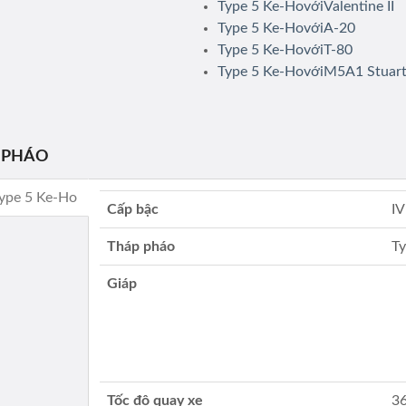
Type 5 Ke-HovớiValentine II
Type 5 Ke-HovớiA-20
Type 5 Ke-HovớiT-80
Type 5 Ke-HovớiM5A1 Stuar
 PHÁO
Type 5 Ke-Ho
Cấp bậc
IV
Tháp pháo
T
Giáp
Tốc độ quay xe
36