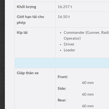
Khối lượng
16.257 t
Giới hạn tải cho
16.50 t
phép
Kíp lái
Commander (Gunner, Radi
Operator)
Driver
Loader
Giáp thân xe
Front:
60 mm
Side:
60 mm
Rear:
60 mm