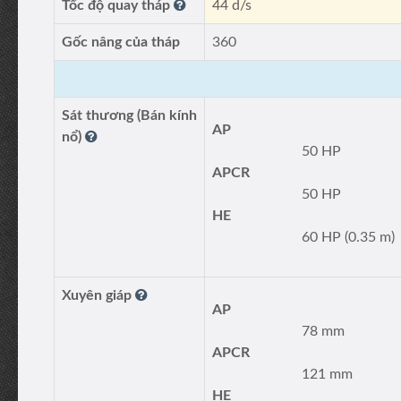
Tốc độ quay tháp
44 d/s
Gốc nâng của tháp
360
Sát thương (Bán kính
AP
nổ)
50 HP
APCR
50 HP
HE
60 HP (0.35 m)
Xuyên giáp
AP
78 mm
APCR
121 mm
HE