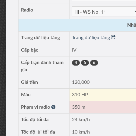
Radio
Nhữ
Trang dữ liệu tăng
Trang dữ liệu tăng
Cấp bậc
IV
Cấp trận đánh tham
4
5
6
gia
Giá tiền
120,000
Máu
310 HP
Phạm vi radio
350 m
Tốc độ tối đa
24 km/h
Tốc độ lùi tối đa
10 km/h