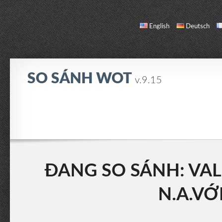
English
Deutsch
SO SÁNH WOT
v.9.15
SO SÁNH
DANH SÁCH XE
GIỚI THIỆU / LIÊN HỆ
ĐANG SO SÁNH: VAL
N.A.VỚ