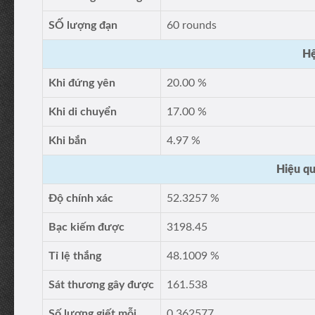
SỐ lượng đạn
60 rounds
Hệ
Khi đứng yên
20.00 %
Khi di chuyển
17.00 %
Khi bắn
4.97 %
Hiệu qu
Độ chính xác
52.3257 %
Bạc kiếm được
3198.45
Tỉ lệ thắng
48.1009 %
Sát thương gây được
161.538
Số lượng giết mỗi
0.362577