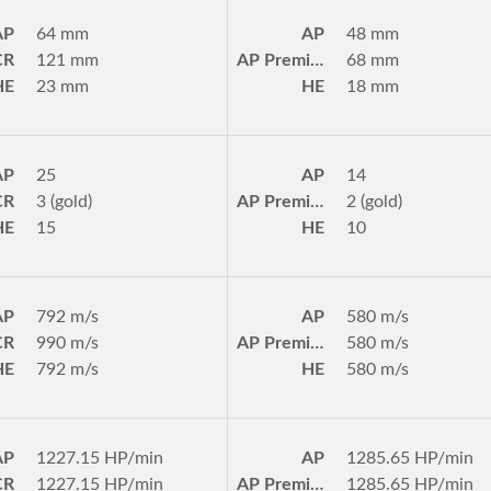
AP
64 mm
AP
48 mm
CR
121 mm
AP Premium
68 mm
HE
23 mm
HE
18 mm
AP
25
AP
14
CR
3 (gold)
AP Premium
2 (gold)
HE
15
HE
10
AP
792 m/s
AP
580 m/s
CR
990 m/s
AP Premium
580 m/s
HE
792 m/s
HE
580 m/s
AP
1227.15 HP/min
AP
1285.65 HP/min
CR
1227.15 HP/min
AP Premium
1285.65 HP/min