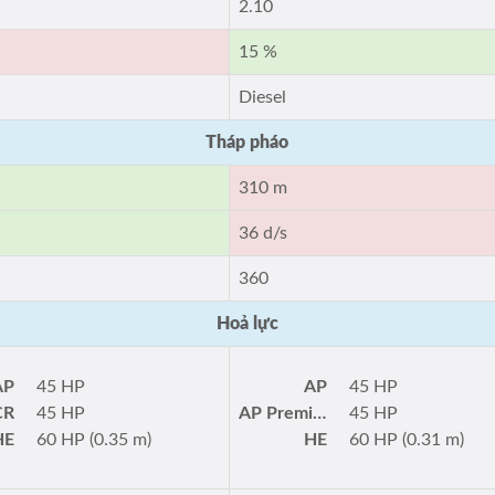
2.10
15 %
Diesel
Tháp pháo
310 m
36 d/s
360
Hoả lực
AP
45 HP
AP
45 HP
CR
45 HP
AP Premium
45 HP
HE
60 HP (0.35 m)
HE
60 HP (0.31 m)