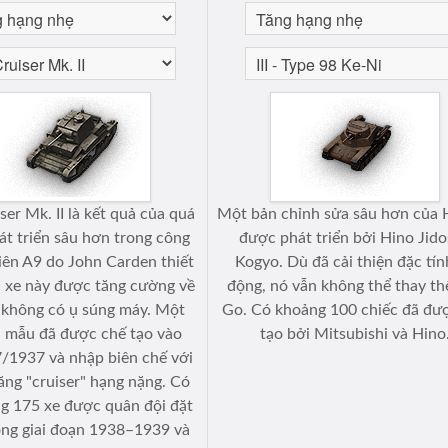
er Mk. II là kết quả của quá
Một bản chỉnh sửa sâu hơn của 
át triển sâu hơn trong công
được phát triển bởi Hino Jid
biên A9 do John Carden thiết
Kogyo. Dù đã cải thiện đặc tín
c xe này được tăng cường về
động, nó vẫn không thể thay th
 không có ụ súng máy. Một
Go. Có khoảng 100 chiếc đã đư
 mẫu đã được chế tạo vào
tạo bởi Mitsubishi và Hino
/1937 và nhập biên chế với
tăng "cruiser" hạng nặng. Có
g 175 xe được quân đội đặt
ong giai đoạn 1938–1939 và