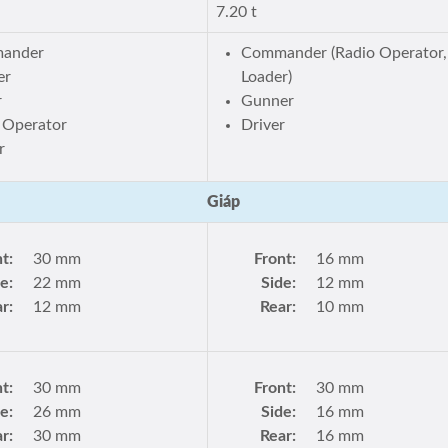
7.20 t
ander
Commander (Radio Operator,
er
Loader)
r
Gunner
 Operator
Driver
r
Giáp
t:
30 mm
Front:
16 mm
e:
22 mm
Side:
12 mm
r:
12 mm
Rear:
10 mm
t:
30 mm
Front:
30 mm
e:
26 mm
Side:
16 mm
r:
30 mm
Rear:
16 mm