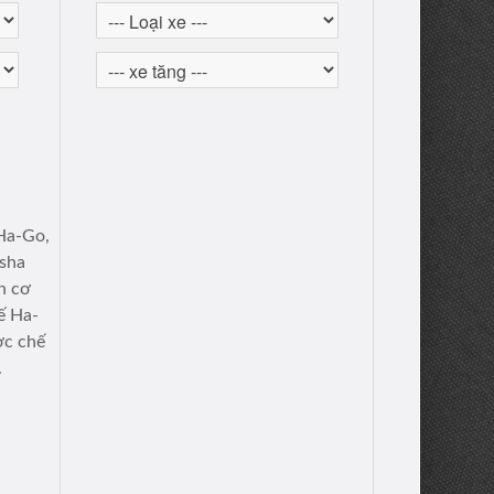
Ha-Go,
osha
h cơ
ế Ha-
ợc chế
.