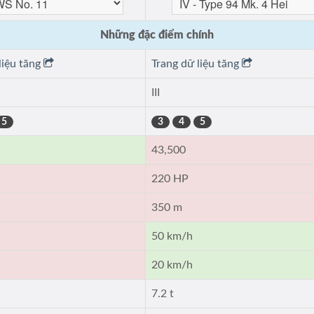
Những đặc điểm chính
liệu tăng
Trang dữ liệu tăng
III
5
3
4
5
43,500
220 HP
350 m
50 km/h
20 km/h
7.2 t