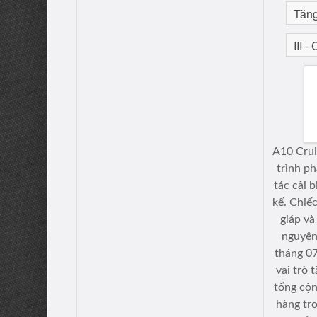
A10 Cruis
trình ph
tác cải 
kế. Chiế
giáp và
nguyên
tháng 07
vai trò 
tổng cộn
hàng tr