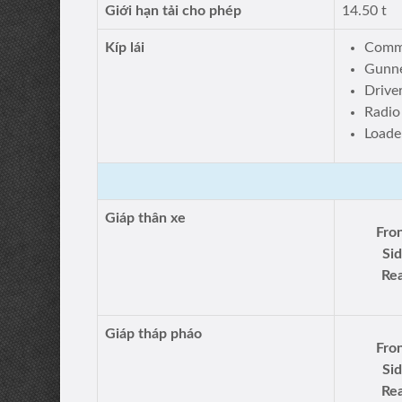
Giới hạn tải cho phép
14.50 t
Kíp lái
Comm
Gunn
Drive
Radio
Loade
Giáp thân xe
Fron
Sid
Rea
Giáp tháp pháo
Fron
Sid
Rea