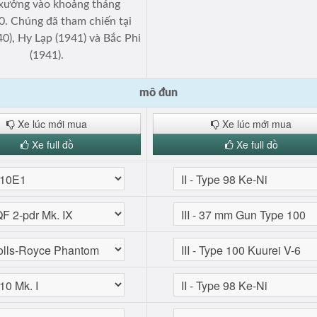
 xưởng vào khoảng tháng
. Chúng đã tham chiến tại
0), Hy Lạp (1941) và Bắc Phi
(1941).
mô đun
Xe lúc mới mua
Xe lúc mới mua
Xe full đồ
Xe full đồ