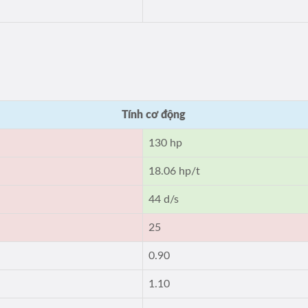
Tính cơ động
130 hp
18.06 hp/t
44 d/s
25
0.90
1.10