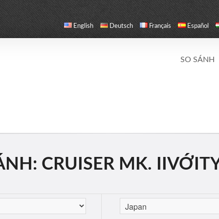
English
Deutsch
Français
Español
SO SÁNH
NH: CRUISER MK. IIVỚITY