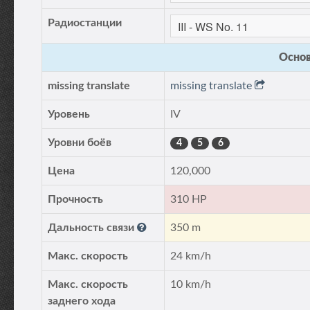
Радиостанции
Основ
missing translate
missing translate
Уровень
IV
Уровни боёв
4
5
6
Цена
120,000
Прочность
310 HP
Дальность связи
350 m
Макс. скорость
24 km/h
Макс. скорость
10 km/h
заднего хода