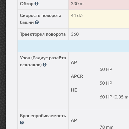
Обзор
330 m
Скорость поворота
44 d/s
башни
Траектория поворота
360
Урон (Радиус разлёта
AP
осколков)
50 HP
APCR
50 HP
HE
60 HP (0.35 m
Бронепробиваемость
AP
78 mm