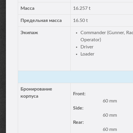
Масса
16.257 t
Предельная масса
16.50 t
Экипаж
Commander (Gunner, Ra
Operator)
Driver
Loader
Бронирование
Front:
корпуса
60 mm
Side:
60 mm
Rear:
60 mm