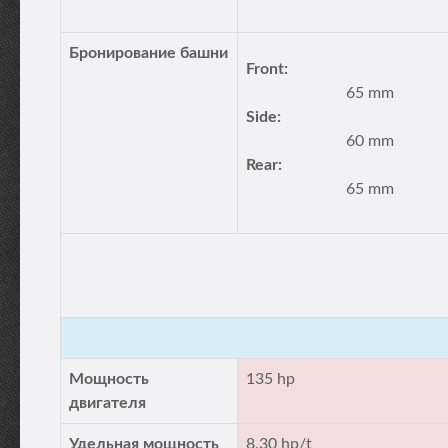
Бронирование башни
Front:
65 mm
Side:
60 mm
Rear:
65 mm
Мощность
135 hp
двигателя
Удельная мощность
8.30 hp/t