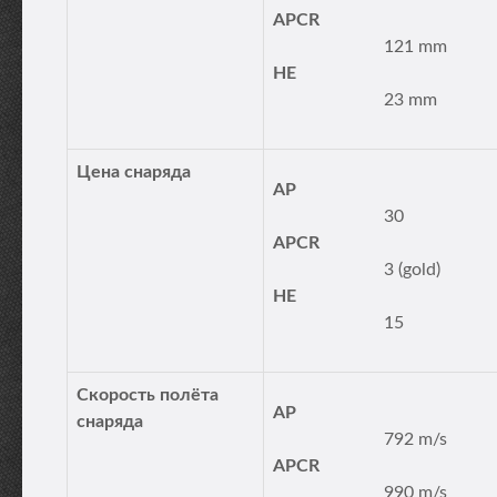
APCR
121 mm
HE
23 mm
Цена снаряда
AP
30
APCR
3 (gold)
HE
15
Скорость полёта
AP
снаряда
792 m/s
APCR
990 m/s