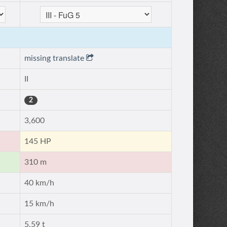
missing translate
II
2
3,600
145 HP
310 m
40 km/h
15 km/h
5.59 t