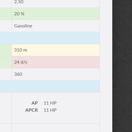
2.50
20 %
Gasoline
310 m
24 d/s
360
AP
11 HP
APCR
11 HP