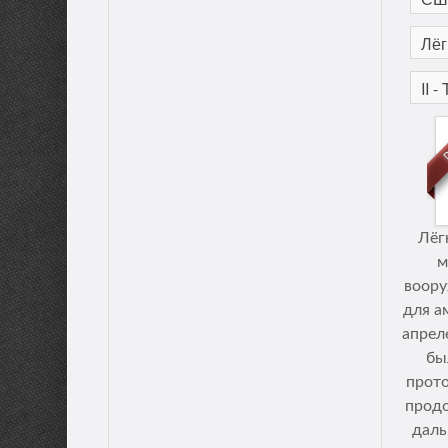
Лёг
м
воору
для а
апрел
бы
прот
продо
дал