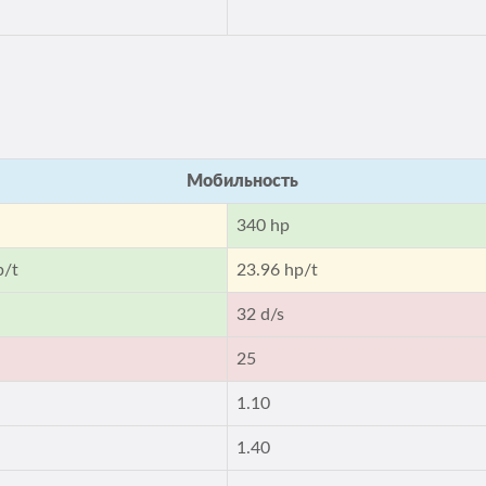
Мобильность
340 hp
p/t
23.96 hp/t
32 d/s
25
1.10
1.40