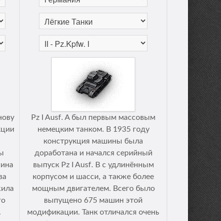
нову
Pz I Ausf. A был первым массовым
кции
немецким танком. В 1935 году
конструкция машины была
ы
доработана и начался серийный
шина
выпуск Pz I Ausf. B с удлинённым
ва
корпусом и шасси, а также более
жила
мощным двигателем. Всего было
го
выпущено 675 машин этой
.
модификации. Танк отличался очень