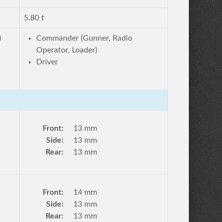
5.80 t
)
Commander (Gunner, Radio
Operator, Loader)
Driver
Front:
13 mm
Side:
13 mm
Rear:
13 mm
Front:
14 mm
Side:
13 mm
Rear:
13 mm