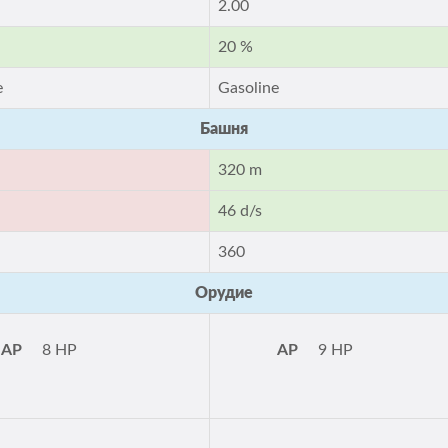
2.00
20 %
e
Gasoline
Башня
320 m
46 d/s
360
Орудие
AP
8 HP
AP
9 HP