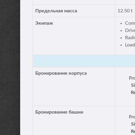
Предельная масса
12.50 t
Экипаж
Com
Driv
Radi
Load
Бронирование корпуса
Fr
S
R
Бронирование башни
Fr
S
R