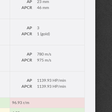
AP
23 mm
APCR
46 mm
AP
3
APCR
1 (gold)
AP
780 m/s
APCR
975 m/s
AP
1139.93 HP/min
APCR
1139.93 HP/min
96.93 r/m