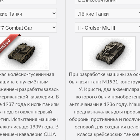
кая колёсно-гусеничная
При разработке машины за ос
ашина с пулемётным
был взят танк М1931 констру
жением разрабатывалась
У. Кристи, два экземпляра
мериканской кавалерии. В
которого были приобретен
е 1937 года к испытаниям
англичанами в 1936 году. Ма
л подготовлен первый
предназначалась для проры
отип. Испытания машины
обороны противника и послу
лжились до 1939 года. В
основой для создания цело
ьнейшем кавалерия США
класса крейсерских танков