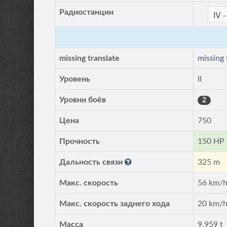
Радиостанции
missing translate
missing 
Уровень
II
Уровни боёв
2
Цена
750
Прочность
150 HP
Дальность связи
325 m
Макс. скорость
56 km/
Макс. скорость заднего хода
20 km/
Масса
9.959 t