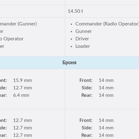
14.50 t
mander (Gunner)
Commander (Radio Operator
er
Gunner
o Operator
Driver
er
Loader
Броня
ont:
15.9 mm
Front:
14 mm
ide:
12.7 mm
Side:
14 mm
ear:
6.4 mm
Rear:
14 mm
ont:
12.7 mm
Front:
14 mm
ide:
12.7 mm
Side:
14 mm
ear:
12.7 mm
Rear:
14 mm