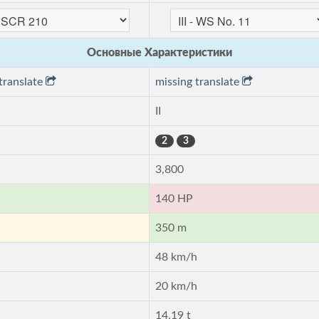
Основные Характеристики
translate
missing translate
II
2
3
3,800
140 HP
350 m
h
48 km/h
h
20 km/h
14.19 t