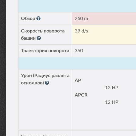
Обзор
260 m
Скорость поворота
39 d/s
башни
Траектория поворота
360
Урон (Радиус разлёта
AP
осколков)
12 HP
APCR
12 HP