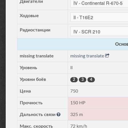
Двигатели
Ходовые
Радиостанции
Основ
missing translate
missing translate
Уровень
II
Уровни боёв
2
3
4
Цена
750
Прочность
150 HP
Дальность связи
325 m
Макс. скорость
72 km/h