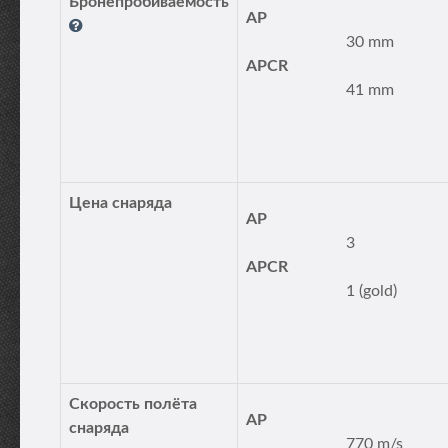
Бронепробиваемость
AP
30 mm
APCR
41 mm
Цена снаряда
AP
3
APCR
1 (gold)
Скорость полёта
AP
снаряда
770 m/s