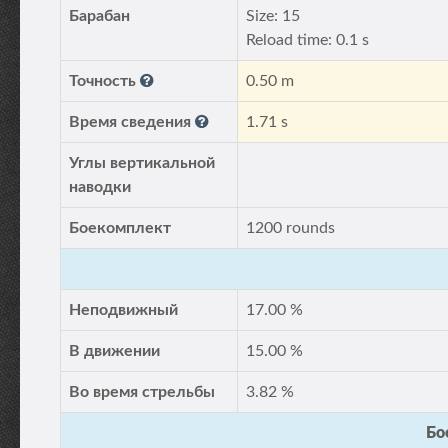
Барабан
Size: 15
Reload time: 0.1 s
Точность
0.50 m
Время сведения
1.71 s
Углы вертикальной
наводки
Боекомплект
1200 rounds
Неподвижный
17.00 %
В движении
15.00 %
Во время стрельбы
3.82 %
Бо