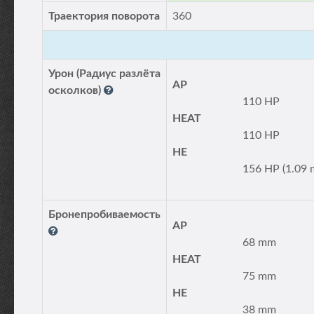
Траектория поворота
360
Урон (Радиус разлёта
AP
осколков)
110 HP
HEAT
110 HP
HE
156 HP (1.09 
Бронепробиваемость
AP
68 mm
HEAT
75 mm
HE
38 mm