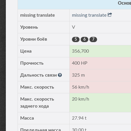
Основ
missing translate
missing translate
Уровень
V
Уровни боёв
5
6
7
Цена
356,700
Прочность
400 HP
Дальность связи
325 m
Макс. скорость
56 km/h
Макс. скорость
20 km/h
заднего хода
Масса
27.94 t
Предельная масса
30.00 t