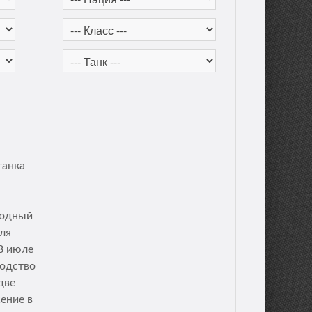
танка
ходный
ля
В июле
водство
две
ение в