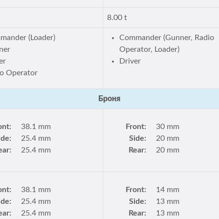
8.00 t
mander (Loader)
Commander (Gunner, Radio
ner
Operator, Loader)
er
Driver
o Operator
Броня
ont:
38.1 mm
Front:
30 mm
ide:
25.4 mm
Side:
20 mm
ear:
25.4 mm
Rear:
20 mm
ont:
38.1 mm
Front:
14 mm
ide:
25.4 mm
Side:
13 mm
ear:
25.4 mm
Rear:
13 mm