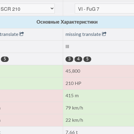
Основные Характеристики
 translate
missing translate
III
5
3
4
5
45,800
210 HP
415 m
h
79 km/h
h
22 km/h
t
7.66 t