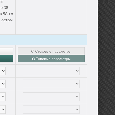
ля
е 38
в 58-го
а летом
Стоковые параметры
Топовые параметры