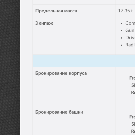
Предельная масса
17.35 t
Экипаж
Com
Gun
Driv
Radi
Бронирование корпуса
Fr
S
R
Бронирование башни
Fr
S
R