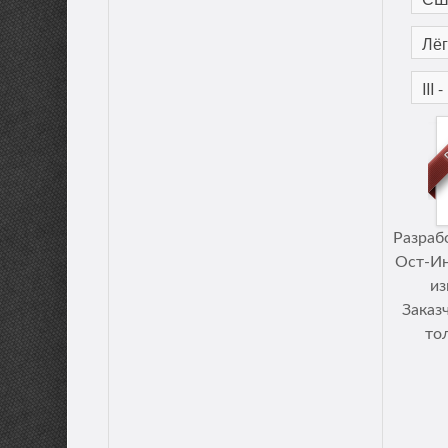
Разраб
Ост-Ин
из
Заказ
то