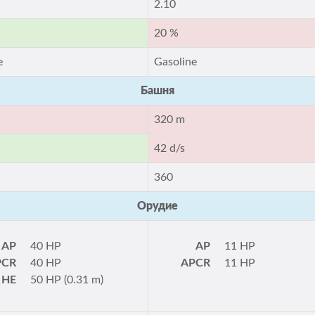
2.10
20 %
e
Gasoline
Башня
320 m
42 d/s
360
Орудие
AP
40 HP
AP
11 HP
PCR
40 HP
APCR
11 HP
HE
50 HP (0.31 m)