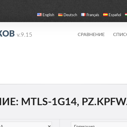
English
Deutsch
Français
Español
КОВ
v.9.15
СРАВНЕНИЕ
СПИС
Е: MTLS-1G14, PZ.KPFW. 