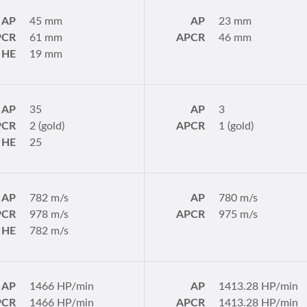
AP
45 mm
AP
23 mm
PCR
61 mm
APCR
46 mm
HE
19 mm
AP
35
AP
3
PCR
2 (gold)
APCR
1 (gold)
HE
25
AP
782 m/s
AP
780 m/s
PCR
978 m/s
APCR
975 m/s
HE
782 m/s
AP
1466 HP/min
AP
1413.28 HP/min
PCR
1466 HP/min
APCR
1413.28 HP/min