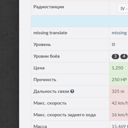
Радиостанции
missing translate
missing
Уровень
III
Уровни боёв
3
4
Цена
1,250
Прочность
250 HP
Дальность связи
325 m
Макс. скорость
42 km/
Макс. скорость заднего хода
16 km/
Масса
15.469 