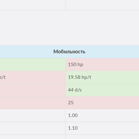
Мобильность
150 hp
p/t
19.58 hp/t
44 d/s
25
1.00
1.10