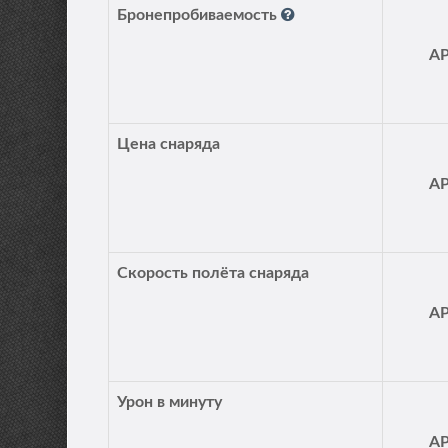
Бронепробиваемость
A
Цена снаряда
A
Скорость полёта снаряда
A
Урон в минуту
A