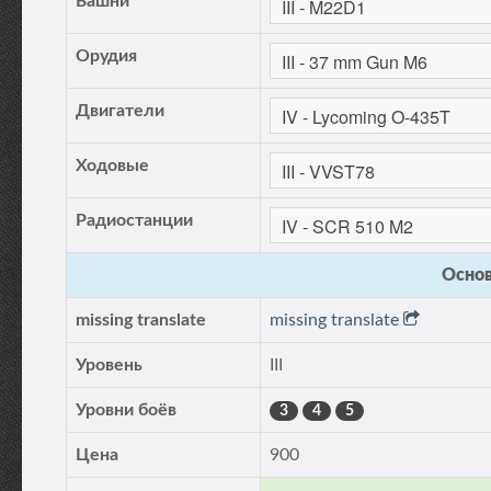
Башни
Орудия
Двигатели
Ходовые
Радиостанции
Основ
missing translate
missing translate
Уровень
III
Уровни боёв
3
4
5
Цена
900