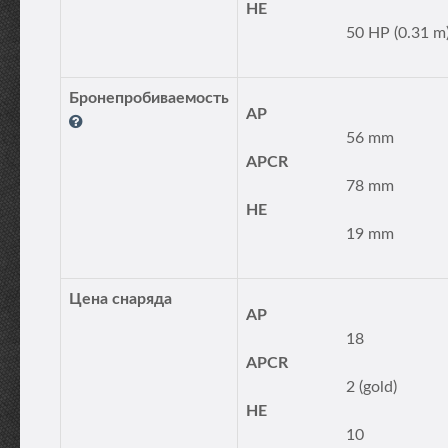
HE
50 HP (0.31 m
Бронепробиваемость
AP
56 mm
APCR
78 mm
HE
19 mm
Цена снаряда
AP
18
APCR
2 (gold)
HE
10