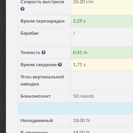
Скорость выстрела
26.20 r/m
Время перезарядки
2.29 s
Барабан
/
Точность
0.41 m
Время сведения
1.71 s
Углы вертикальной
наводки
Боекомплект
50 rounds
Неподвижный
18.00 %
В движении
18.00 %