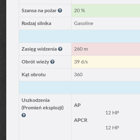
Szansa na pożar
20 %
Rodzaj silnika
Gasoline
Zasięg widzenia
260 m
Obrót wieży
39 d/s
Kąt obrotu
360
Uszkodzenia
AP
(Promień eksplozji)
12 HP
APCR
12 HP