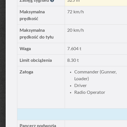
Zasięg sygnału
325 m
Maksymalna
72 km/h
prędkość
Maksymalna
20 km/h
prędkość do tyłu
Waga
7.604 t
Limit obciążenia
8.30 t
Załoga
Commander (Gunner,
Loader)
Driver
Radio Operator
Pancerz podwozia