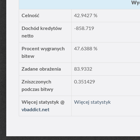
Wyd
Celność
42.9427 %
Dochód kredytów
-858.719
netto
Procent wygranych
47.6388 %
bitew
Zadane obrażenia
83.9332
Zniszczonych
0.351429
podczas bitwy
Więcej statystyk @
Więcej statystyk
vbaddict.net