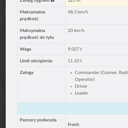
Zasięg sygnału
325 m
Maksymalna
48.3 km/h
prędkość
Maksymalna
20 km/h
prędkość do tyłu
Waga
9.027 t
Limit obciążenia
11.10 t
Załoga
Commander (Gunner, Radi
Operator)
Driver
Loader
Pancerz podwozia
Front: