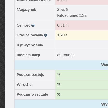
Magazynek
Size: 5
Reload time: 0.5 s
Celność
0.51 m
Czas celowania
1.90 s
Kąt wychylenia
Ilość amunicji
80 rounds
War
Podczas postoju
%
W ruchu
%
Podczas wystrzału
%
Wyd