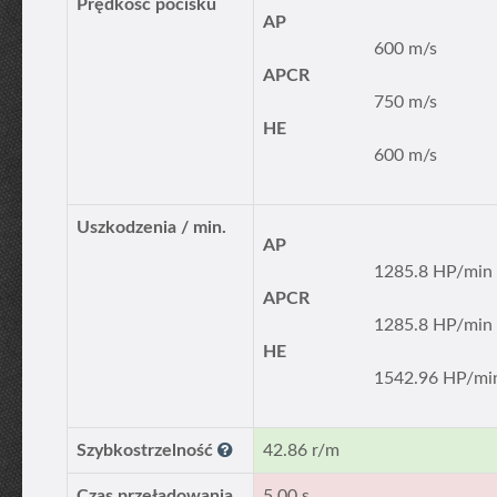
Prędkość pocisku
AP
600 m/s
APCR
750 m/s
HE
600 m/s
Uszkodzenia / min.
AP
1285.8 HP/min
APCR
1285.8 HP/min
HE
1542.96 HP/mi
Szybkostrzelność
42.86 r/m
Czas przeładowania
5.00 s