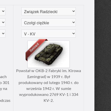
Powstał w OKB-2 Fabryki im. Kirowa
mach
(Leningrad) w 1939 r. Był
o 301
produkowany od lutego 1940 r. do
ły na
września 1942 r. W sumie
wyprodukowano 2769 KV-1 i 334
odczas
KV-2.