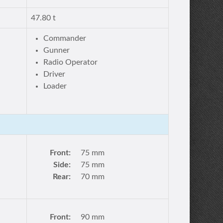
47.80 t
Commander
Gunner
Radio Operator
Driver
Loader
Front:
75 mm
Side:
75 mm
Rear:
70 mm
Front:
90 mm