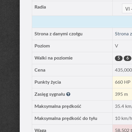
Radia
Strona z danymi czołgu
Strona 
Poziom
V
Walki na poziomie
5
6
Cena
435,00
Punkty życia
660 HP
Zasięg sygnału
395 m
Maksymalna prędkość
35.4 km
Maksymalna prędkość do tyłu
10 km/
Waga
58.502 