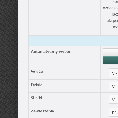
ko
oznacz
łąc
eksper
ucz
Automatyczny wybór
Wieże
Działa
Silniki
Zawieszenia