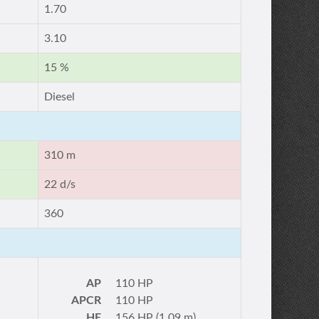
1.70
3.10
15 %
Diesel
310 m
22 d/s
360
AP
110 HP
APCR
110 HP
HE
156 HP (1.09 m)