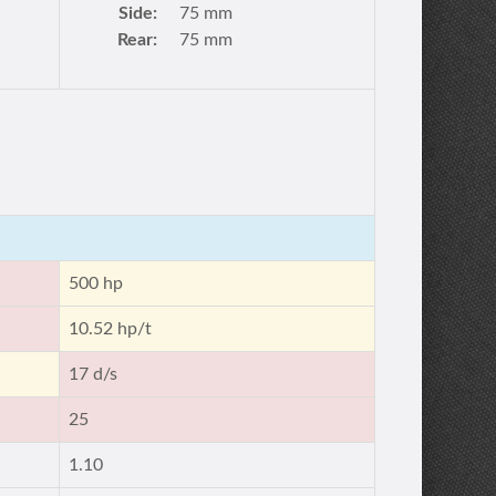
Side:
75 mm
Rear:
75 mm
500 hp
10.52 hp/t
17 d/s
25
1.10