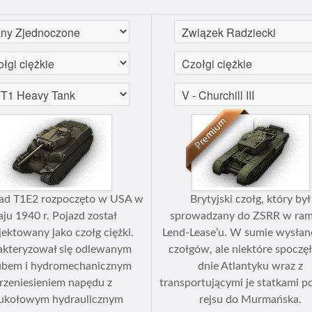
nad T1E2 rozpoczęto w USA w
Brytyjski czołg, który był
ju 1940 r. Pojazd został
sprowadzany do ZSRR w ra
jektowany jako czołg ciężki.
Lend-Lease’u. W sumie wysłan
akteryzował się odlewanym
czołgów, ale niektóre spoczę
ubem i hydromechanicznym
dnie Atlantyku wraz z
rzeniesieniem napędu z
transportującymi je statkami p
kołowym hydraulicznym
rejsu do Murmańska.