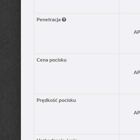
Penetracja
A
Cena pocisku
A
Prędkość pocisku
A