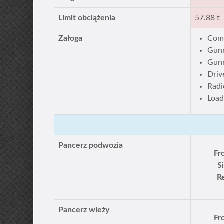
Limit obciążenia
57.88 t
Załoga
Com
Gun
Gun
Driv
Radi
Load
Pancerz podwozia
Fr
S
R
Pancerz wieży
Fr