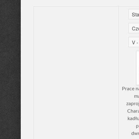
Prace 
ma
zapro
Char
kadł
p
dwu