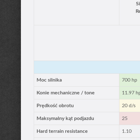
S
R
Moc silnika
700 hp
Konie mechaniczne / tone
11.97 h
Prędkość obrotu
20 d/s
Maksymalny kąt podjazdu
25
Hard terrain resistance
1.10