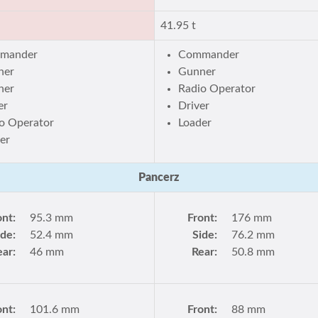
41.95 t
mander
Commander
ner
Gunner
ner
Radio Operator
er
Driver
o Operator
Loader
er
Pancerz
ont:
95.3 mm
Front:
176 mm
ide:
52.4 mm
Side:
76.2 mm
ear:
46 mm
Rear:
50.8 mm
ont:
101.6 mm
Front:
88 mm