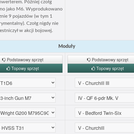
nwerterem. Później czołg
ono jako M6. Wyprodukowano
znie 9 pojazdów (w tym 1
ymentalny). Czołg nigdy nie
estniczył w akcji bojowej.
Moduły
Podstawowy sprzęt
Podstawowy sprzęt
Topowy sprzęt
Topowy sprzęt