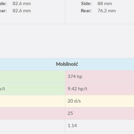
ide:
82.6 mm
Side:
88 mm
ear:
82.6 mm
Rear:
76.2 mm
Mobilność
374 hp
p/t
9.42 hp/t
20 d/s
25
1.14