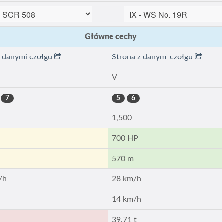
Główne cechy
z danymi czołgu
Strona z danymi czołgu
V
7
5
6
0
1,500
700 HP
570 m
/h
28 km/h
h
14 km/h
t
39.71 t