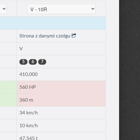
Strona z danymi czołgu
V
5
6
7
410,000
560 HP
360 m
34 km/h
10 km/h
47.545 t