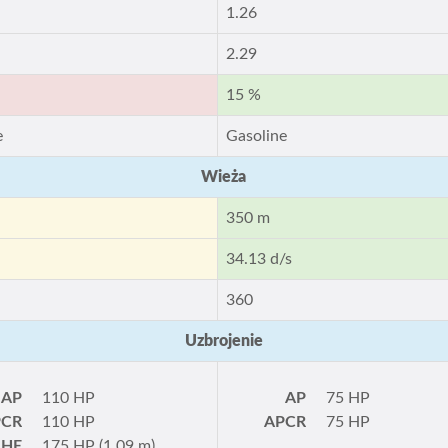
1.26
2.29
15 %
e
Gasoline
Wieża
350 m
34.13 d/s
360
Uzbrojenie
AP
110 HP
AP
75 HP
PCR
110 HP
APCR
75 HP
HE
175 HP (1.09 m)