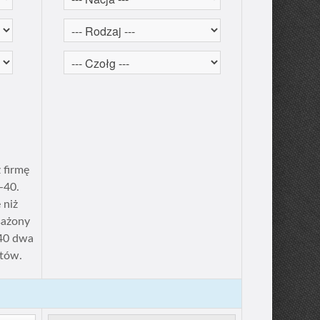
 firmę
-40.
 niż
sażony
940 dwa
stów.