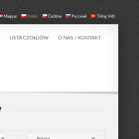
Magyar
Polski
Čeština
Русский
Tiếng Việt
E
LISTA CZOŁGÓW
O NAS / KONTAKT
W