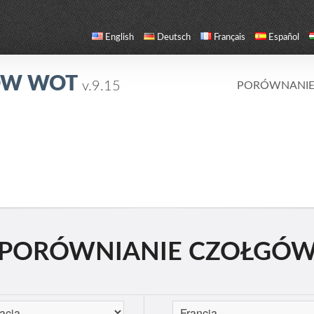
English
Deutsch
Français
Español
ÓW WOT
v.9.15
PORÓWNANI
PORÓWNIANIE CZOŁGÓ