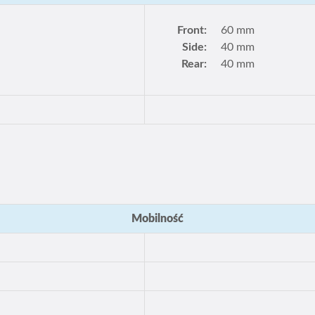
Front:
60 mm
Side:
40 mm
Rear:
40 mm
Mobilność