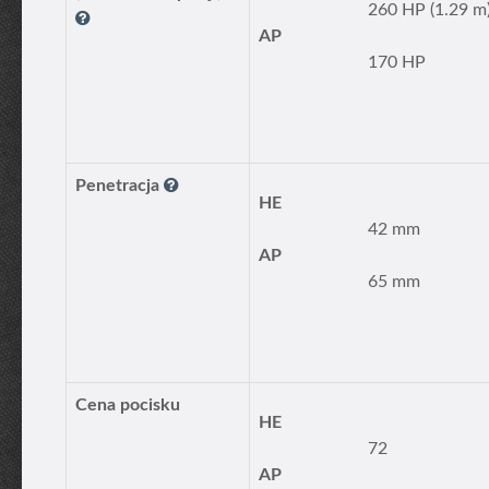
260 HP (1.29 m
AP
170 HP
Penetracja
HE
42 mm
AP
65 mm
Cena pocisku
HE
72
AP