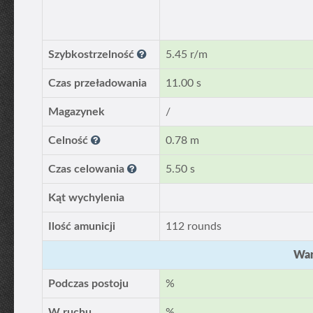
Szybkostrzelność
5.45 r/m
Czas przeładowania
11.00 s
Magazynek
/
Celność
0.78 m
Czas celowania
5.50 s
Kąt wychylenia
Ilość amunicji
112 rounds
War
Podczas postoju
%
W ruchu
%