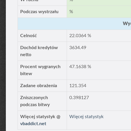
Podczas wystrzału
%
Wyd
Celność
22.0364 %
Dochód kredytów
3634.49
netto
Procent wygranych
47.1638 %
bitew
Zadane obrażenia
121.354
Zniszczonych
0.398127
podczas bitwy
Więcej statystyk @
Więcej statystyk
vbaddict.net