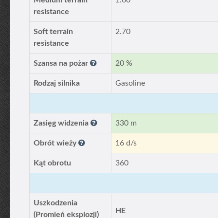
Medium terrain
1.60
resistance
Soft terrain
2.70
resistance
Szansa na pożar
20 %
Rodzaj silnika
Gasoline
Zasięg widzenia
330 m
Obrót wieży
16 d/s
Kąt obrotu
360
Uszkodzenia
HE
(Promień eksplozji)