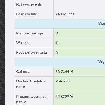
Kąt wychylenia
Ilość amunicji
240 rounds
War
Podczas postoju
%
W ruchu
%
Podczas wystrzału
%
Wyd
Celność
30.7344 %
Dochód kredytów
-1442.92
netto
Procent wygranych
42.8229 %
bitew