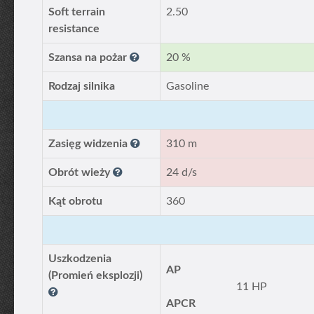
Soft terrain
2.50
resistance
Szansa na pożar
20 %
Rodzaj silnika
Gasoline
Zasięg widzenia
310 m
Obrót wieży
24 d/s
Kąt obrotu
360
Uszkodzenia
AP
(Promień eksplozji)
11 HP
APCR