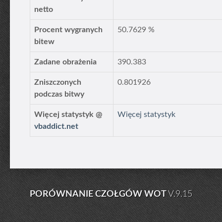
netto
Procent wygranych
50.7629 %
bitew
Zadane obrażenia
390.383
Zniszczonych
0.801926
podczas bitwy
Więcej statystyk @
Więcej statystyk
vbaddict.net
PORÓWNANIE CZOŁGÓW WOT
V.9.15