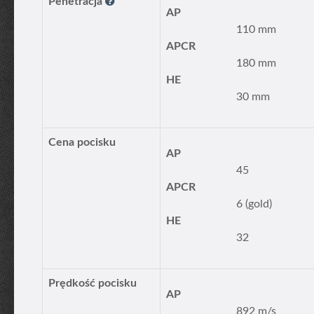
Penetracja
AP
110 mm
APCR
180 mm
HE
30 mm
Cena pocisku
AP
45
APCR
6 (gold)
HE
32
Prędkość pocisku
AP
892 m/s