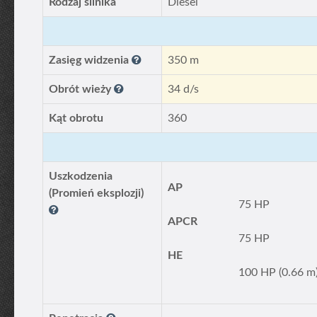
Rodzaj silnika
Diesel
Zasięg widzenia
350 m
Obrót wieży
34 d/s
Kąt obrotu
360
Uszkodzenia
AP
(Promień eksplozji)
75 HP
APCR
75 HP
HE
100 HP (0.66 m