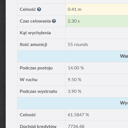
Celność
0.41 m
Czas celowania
2.30 s
Kąt wychylenia
Ilość amunicji
55 rounds
War
Podczas postoju
14.00 %
W ruchu
9.50 %
Podczas wystrzału
3.90 %
Wyd
Celność
61.5847 %
Dochód kredytów
7734.48