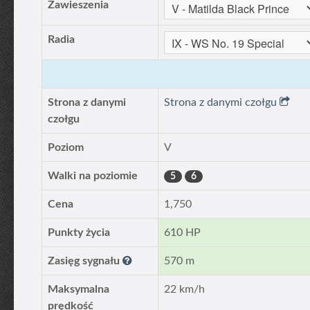
Zawieszenia
Radia
Strona z danymi
Strona z danymi czołgu
czołgu
Poziom
V
Walki na poziomie
5
6
Cena
1,750
Punkty życia
610 HP
Zasięg sygnału
570 m
Maksymalna
22 km/h
prędkość