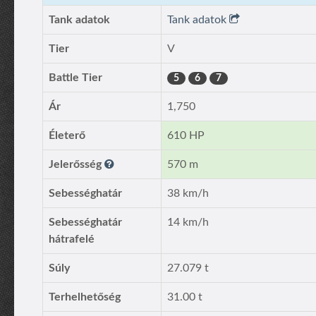
Tank adatok
Tank adatok
Tier
V
Battle Tier
5
6
7
Ár
1,750
Életerő
610 HP
Jelerősség
570 m
Sebességhatár
38 km/h
Sebességhatár
14 km/h
hátrafelé
Súly
27.079 t
Terhelhetőség
31.00 t