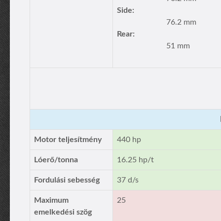
Side:
76.2 mm
Rear:
51 mm
Motor teljesítmény
440 hp
Lóerő/tonna
16.25 hp/t
Fordulási sebesség
37 d/s
Maximum
25
emelkedési szög