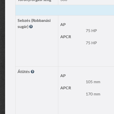
Sebzés (Robbanási
AP
sugár)
75 HP
APCR
75 HP
Átütés
AP
105 mm
APCR
170 mm