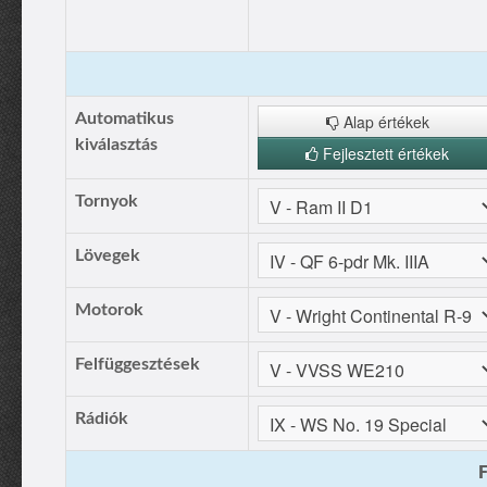
Automatikus
Alap értékek
kiválasztás
Fejlesztett értékek
Tornyok
Lövegek
Motorok
Felfüggesztések
Rádiók
F