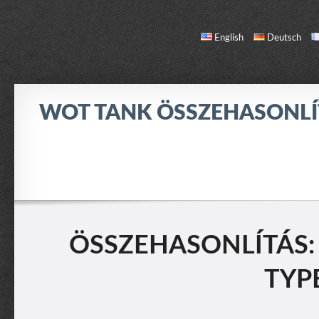
English
Deutsch
WOT TANK ÖSSZEHASONL
ÖSSZEHASONLÍTÁS
TANK LISTA
RÓLAM / KAPCSOLAT
ÖSSZEHASONLÍTÁS: R
TYP