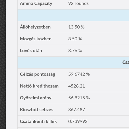
Ammo Capacity
92 rounds
Állóhelyzetben
13.50 %
Mozgás közben
8.50 %
Lövés után
3.76 %
Csa
Célzás pontosság
59.6742 %
Nettó kredithozam
4528.21
Győzelmi arány
56.8215 %
Kiosztott sebzés
367.487
Csatánkénti killek
0.739993