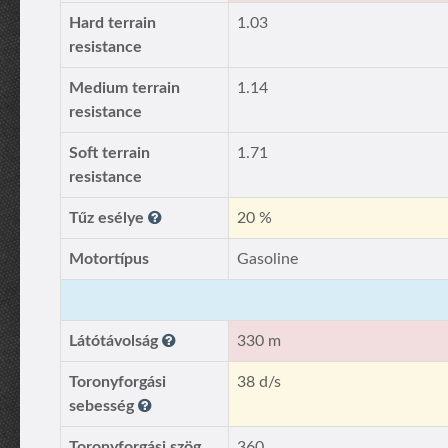
Hard terrain
1.03
resistance
Medium terrain
1.14
resistance
Soft terrain
1.71
resistance
Tűz esélye
20 %
Motortípus
Gasoline
Látótávolság
330 m
Toronyforgási
38 d/s
sebesség
Toronyforgási szög
360