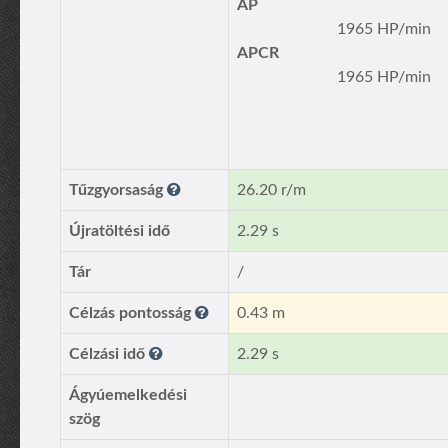
AP
1965 HP/min
APCR
1965 HP/min
Tűzgyorsaság
26.20 r/m
Újratöltési idő
2.29 s
Tár
/
Célzás pontosság
0.43 m
Célzási idő
2.29 s
Ágyúemelkedési
szög