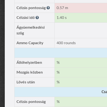
Célzás pontosság
0.57 m
Célzási idő
1.40 s
Ágyúemelkedési
szög
Ammo Capacity
400 rounds
Állóhelyzetben
%
Mozgás közben
%
Lövés után
%
Csa
Célzás pontosság
%