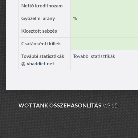
Nettó kredithozam
Győzelmi arány
%
Kiosztott sebzés
Csatánkénti killek
További statisztikák
További statisztikák
@
vbaddict.net
WOT TANK ÖSSZEHASONLÍTÁS
V.9.15