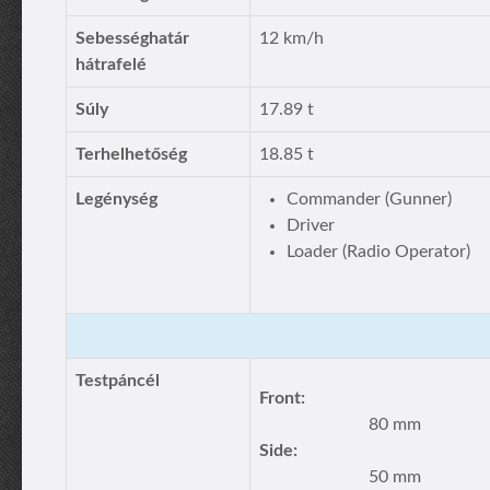
Sebességhatár
12 km/h
hátrafelé
Súly
17.89 t
Terhelhetőség
18.85 t
Legénység
Commander (Gunner)
Driver
Loader (Radio Operator)
Testpáncél
Front:
80 mm
Side:
50 mm