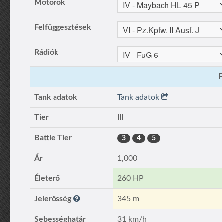
Motorok
Felfüggesztések
Rádiók
F
Tank adatok
Tank adatok
Tier
III
Battle Tier
3
4
5
Ár
1,000
Életerő
260 HP
Jelerősség
345 m
Sebességhatár
31 km/h