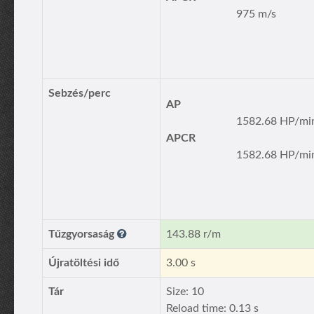
975 m/s
Sebzés/perc
AP
1582.68 HP/mi
APCR
1582.68 HP/mi
Tűzgyorsaság
143.88 r/m
Újratöltési idő
3.00 s
Tár
Size: 10
Reload time: 0.13 s