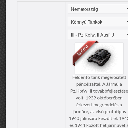
Felderítő tank megerősített
páncélzattal. A Jármű a
Pz.Kpfw. II továbbfejlesztése
volt. 1939 októberében
érkezett megrendelés a
járműre, az első prototípus
1940 júliusára készült el. 194
és 1944 között hét járművet 