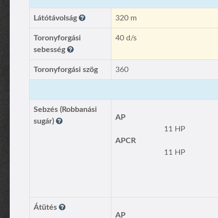
Látótávolság
320 m
Toronyforgási
40 d/s
sebesség
Toronyforgási szög
360
Sebzés (Robbanási
AP
sugár)
11 HP
APCR
11 HP
Átütés
AP