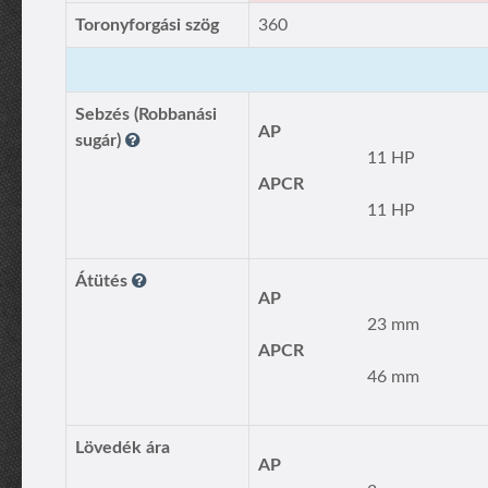
Toronyforgási szög
360
Sebzés (Robbanási
AP
sugár)
11 HP
APCR
11 HP
Átütés
AP
23 mm
APCR
46 mm
Lövedék ára
AP