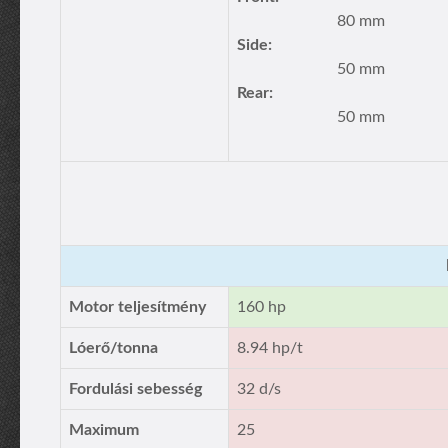
80 mm
Side:
50 mm
Rear:
50 mm
Motor teljesítmény
160 hp
Lóerő/tonna
8.94 hp/t
Fordulási sebesség
32 d/s
Maximum
25