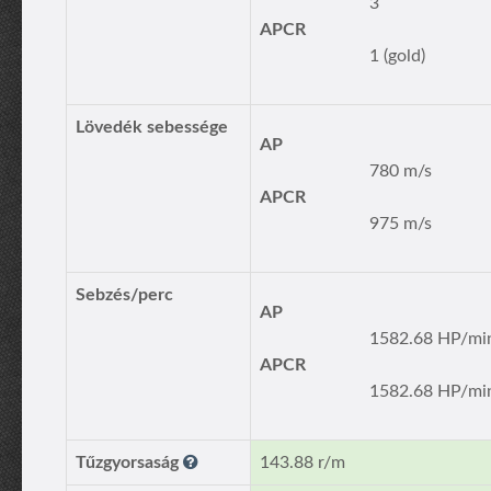
3
APCR
1 (gold)
Lövedék sebessége
AP
780 m/s
APCR
975 m/s
Sebzés/perc
AP
1582.68 HP/mi
APCR
1582.68 HP/mi
Tűzgyorsaság
143.88 r/m