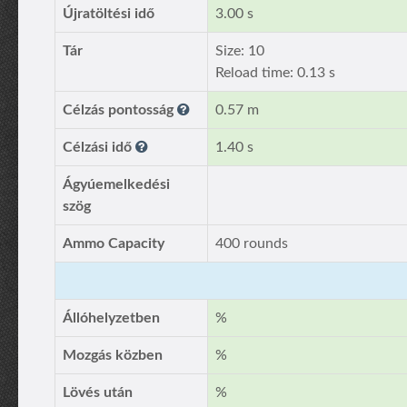
Újratöltési idő
3.00 s
Tár
Size: 10
Reload time: 0.13 s
Célzás pontosság
0.57 m
Célzási idő
1.40 s
Ágyúemelkedési
szög
Ammo Capacity
400 rounds
Állóhelyzetben
%
Mozgás közben
%
Lövés után
%