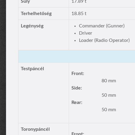
Súly
17.89 t
Terhelhetőség
18.85 t
Legénység
Commander (Gunner)
Driver
Loader (Radio Operator)
Testpáncél
Front:
80 mm
Side:
50 mm
Rear:
50 mm
Toronypáncél
Front: