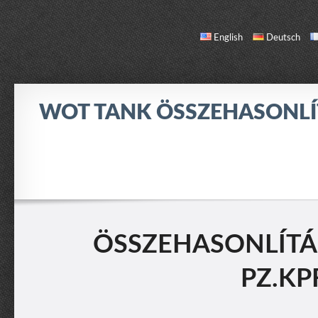
English
Deutsch
WOT TANK ÖSSZEHASONL
ÖSSZEHASONLÍTÁS
TANK LISTA
RÓLAM / KAPCSOLAT
ÖSSZEHASONLÍTÁS: 
PZ.KPF