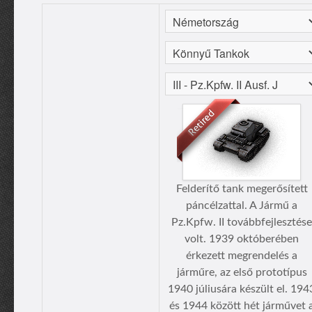
Felderítő tank megerősített
páncélzattal. A Jármű a
Pz.Kpfw. II továbbfejlesztése
volt. 1939 októberében
érkezett megrendelés a
járműre, az első prototípus
1940 júliusára készült el. 194
és 1944 között hét járművet 