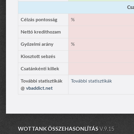
Csa
Célzás pontosság
%
Nettó kredithozam
Győzelmi arány
%
Kiosztott sebzés
Csatánkénti killek
További statisztikák
További statisztikák
@
vbaddict.net
WOT TANK ÖSSZEHASONLÍTÁS
V.9.15