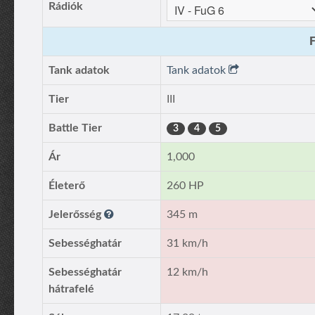
Rádiók
F
Tank adatok
Tank adatok
Tier
III
Battle Tier
3
4
5
Ár
1,000
Életerő
260 HP
Jelerősség
345 m
Sebességhatár
31 km/h
Sebességhatár
12 km/h
hátrafelé