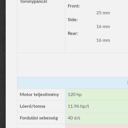
Toronypáncél
Front:
25 mm
Side:
16 mm
Rear:
16 mm
Motor teljesítmény
120 hp
Lóerő/tonna
11.96 hp/t
Fordulási sebesség
40 d/s