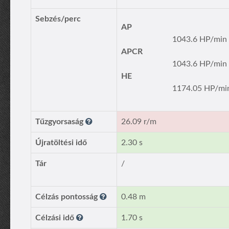
Sebzés/perc
AP
1043.6 HP/min
APCR
1043.6 HP/min
HE
1174.05 HP/mi
Tűzgyorsaság
26.09 r/m
Újratöltési idő
2.30 s
Tár
/
Célzás pontosság
0.48 m
Célzási idő
1.70 s