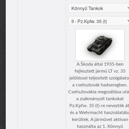
A Škoda által 1935-ben
fejlesztett jármű LT vz. 35
jelöléssel teljesített szolgálato
a csehszlovák hadseregben.
Csehszlovákia megszállása ut
a zsákmányolt tankokat
Pz.Kpfw. 35 (t)-re nevezték át
és a Wehrmacht használatáb
kerültek. A járművet aktívan
használta az 1. Könnyű