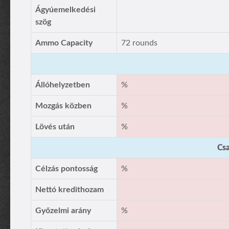
Ágyúemelkedési
szög
Ammo Capacity
72 rounds
Állóhelyzetben
%
Mozgás közben
%
Lövés után
%
Csa
Célzás pontosság
%
Nettó kredithozam
Győzelmi arány
%