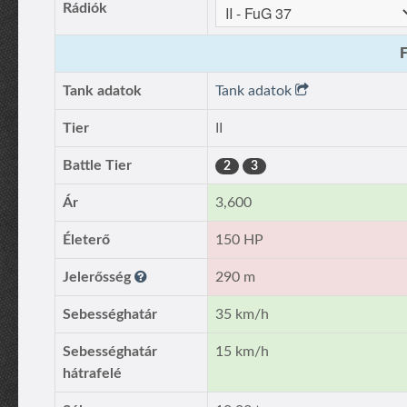
Rádiók
F
Tank adatok
Tank adatok
Tier
II
Battle Tier
2
3
Ár
3,600
Életerő
150 HP
Jelerősség
290 m
Sebességhatár
35 km/h
Sebességhatár
15 km/h
hátrafelé