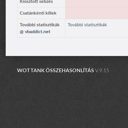
Kiosztott sebzés
Csatánkénti killek
További statisztikák
További statisztikák
@
vbaddict.net
WOT TANK ÖSSZEHASONLÍTÁS
V.9.15