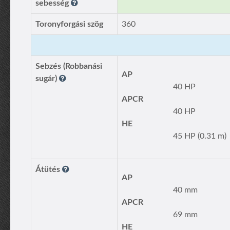
sebesség
Toronyforgási szög
360
Sebzés (Robbanási
AP
sugár)
40 HP
APCR
40 HP
HE
45 HP (0.31 m)
Átütés
AP
40 mm
APCR
69 mm
HE