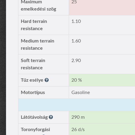
Maximum
25
emelkedési szög
Hard terrain
1.10
resistance
Medium terrain
1.60
resistance
Soft terrain
2.90
resistance
Tűz esélye
20 %
Motortípus
Gasoline
Látótávolság
290 m
Toronyforgási
26 d/s