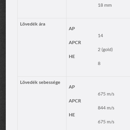
18 mm
Lövedék ára
AP
14
APCR
2 (gold)
HE
8
Lövedék sebessége
AP
675 m/s
APCR
844 m/s
HE
675 m/s