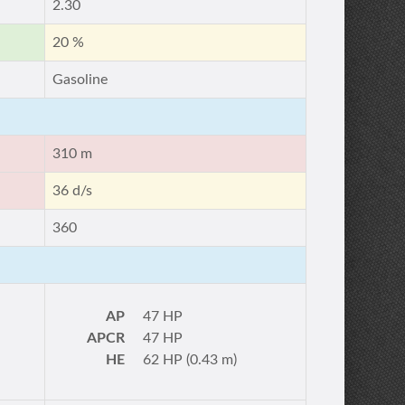
2.30
20 %
Gasoline
310 m
36 d/s
360
AP
47 HP
APCR
47 HP
HE
62 HP (0.43 m)