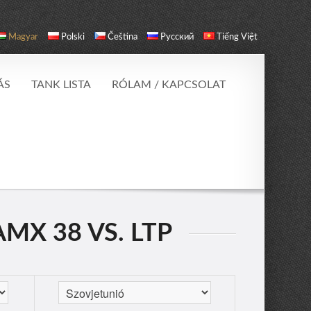
Magyar
Polski
Čeština
Русский
Tiếng Việt
ÁS
TANK LISTA
RÓLAM / KAPCSOLAT
AMX 38 VS. LTP