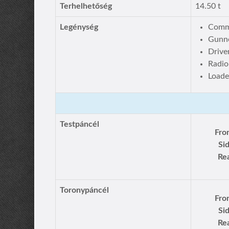
Terhelhetőség
14.50 t
Legénység
Comm
Gunn
Drive
Radio
Loade
Testpáncél
Fro
Si
Rea
Toronypáncél
Fro
Si
Rea