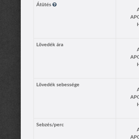
Átütés
AP
Lövedék ára
AP
Lövedék sebessége
AP
Sebzés/perc
AP