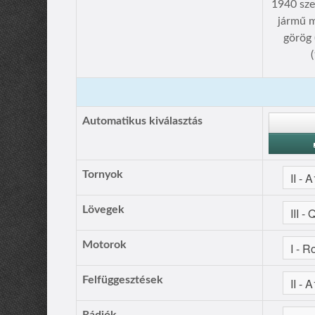
1940 sze
jármű m
görög 
Automatikus kiválasztás
Tornyok
Lövegek
Motorok
Felfüggesztések