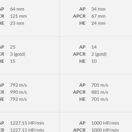
AP
64 mm
AP
34 mm
CR
121 mm
APCR
67 mm
HE
23 mm
HE
24 mm
AP
25
AP
14
CR
3 (gold)
APCR
2 (gold)
HE
15
HE
10
AP
792 m/s
AP
705 m/s
CR
990 m/s
APCR
881 m/s
HE
792 m/s
HE
705 m/s
AP
1227.15 HP/min
AP
1000 HP/min
CR
1227.15 HP/min
APCR
1000 HP/min