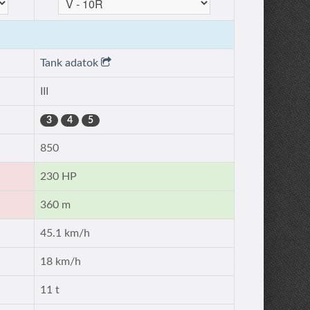
Tank adatok
III
3
4
5
850
230 HP
360 m
45.1 km/h
18 km/h
11 t