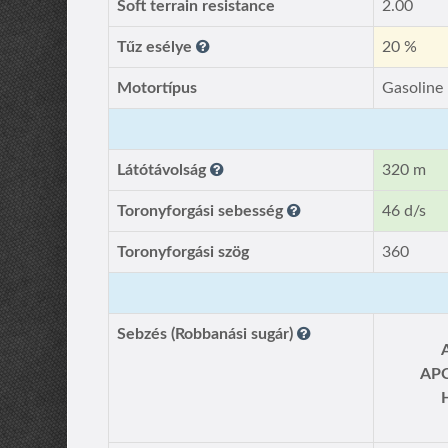
Soft terrain resistance
2.00
Tűz esélye
20 %
Motortípus
Gasoline
Látótávolság
320 m
Toronyforgási sebesség
46 d/s
Toronyforgási szög
360
Sebzés (Robbanási sugár)
AP