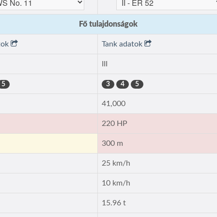
Fő tulajdonságok
tok
Tank adatok
III
5
3
4
5
41,000
220 HP
300 m
25 km/h
10 km/h
15.96 t