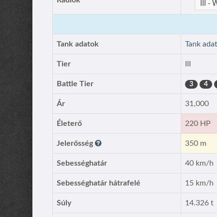
Rádiók
Tank adatok
Tank ada
Tier
III
Battle Tier
3
4
Ár
31,000
Életerő
220 HP
Jelerősség
350 m
Sebességhatár
40 km/h
Sebességhatár hátrafelé
15 km/h
Súly
14.326 t