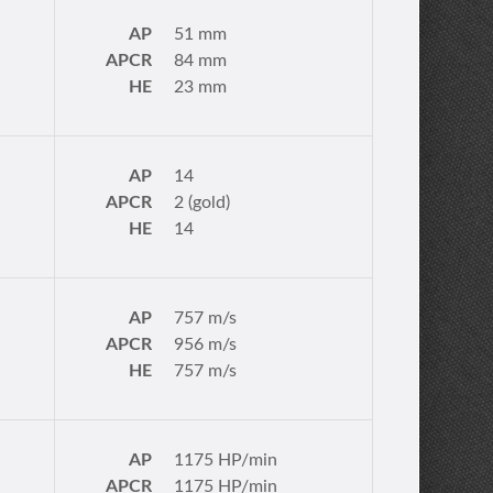
AP
51 mm
APCR
84 mm
HE
23 mm
AP
14
APCR
2 (gold)
HE
14
AP
757 m/s
APCR
956 m/s
HE
757 m/s
AP
1175 HP/min
APCR
1175 HP/min