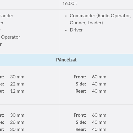
16.00 t
ander
Commander (Radio Operator,
er
Gunner, Loader)
r
Driver
 Operator
r
Páncélzat
nt:
30 mm
Front:
60 mm
de:
22 mm
Side:
40 mm
r:
12 mm
Rear:
40 mm
nt:
30 mm
Front:
60 mm
de:
26 mm
Side:
40 mm
r:
30 mm
Rear:
40 mm