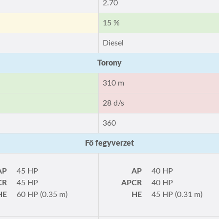
2.70
15 %
Diesel
Torony
310 m
28 d/s
360
Fő fegyverzet
AP
45 HP
AP
40 HP
CR
45 HP
APCR
40 HP
HE
60 HP (0.35 m)
HE
45 HP (0.31 m)