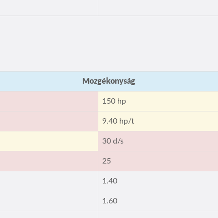
Mozgékonyság
150 hp
t
9.40 hp/t
30 d/s
25
1.40
1.60