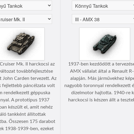
Cruiser Mk. II harckocsi az
1937-ben kezdődött a tervezés
áltozat továbbfejlesztése
AMX vállalat által a Renault R
it John Carden tervezett. Az
alapján. Más járművekhez kép
fejlettebb páncélzata volt
nagyobb toronnyal rendelkezett é
m rendelkezett géppuska
dízelmotor hajtotta. 1940-re k
nyal. A prototípus 1937
harckocsi is készen állt a teszte
ban készült el, amit nehéz
káló tankként állítottak
atba. Összesen 175 darabot
ek 1938-1939-ben, ezeket