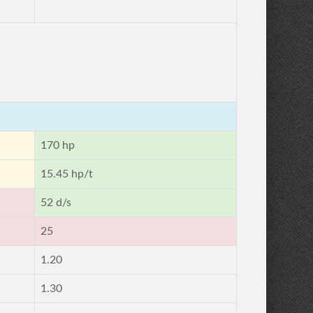
170 hp
15.45 hp/t
52 d/s
25
1.20
1.30