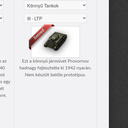
e az
Ezt a könnyű járművet Provornov
-40
hadnagy fejlesztette ki 1942 nyarán.
est
Nem készült belőle prototípus.
s egy
ét
kre.