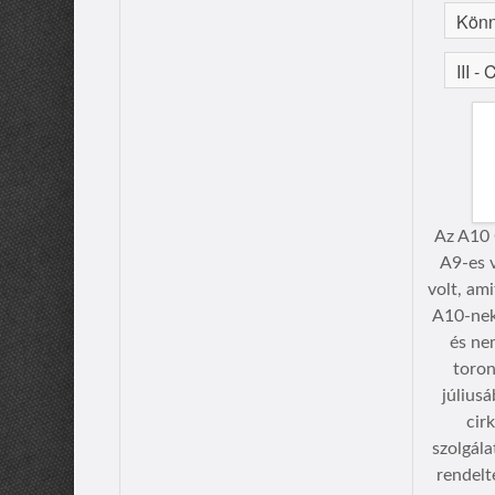
Az A10 
A9-es v
volt, am
A10-nek 
és ne
toron
júliusá
cir
szolgál
rendelt