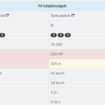
Fő tulajdonságok
atok
Tank adatok
III
5
3
4
5
39,300
210 HP
325 m
/h
45 km/h
18 km/h
9.2 t
9.50 t