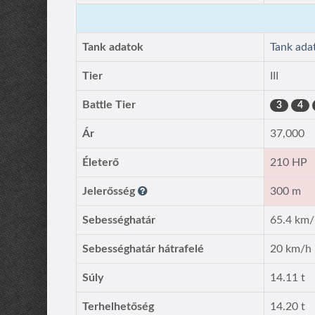
Tank adatok
Tank ad
Tier
III
Battle Tier
3
4
Ár
37,000
Életerő
210 HP
Jelerősség
300 m
Sebességhatár
65.4 km
Sebességhatár hátrafelé
20 km/h
Súly
14.11 t
Terhelhetőség
14.20 t