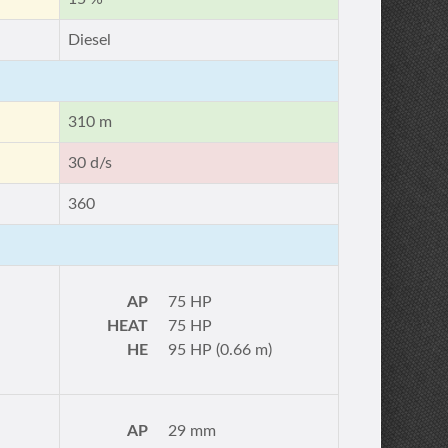
Diesel
310 m
30 d/s
360
AP
75 HP
HEAT
75 HP
HE
95 HP (0.66 m)
AP
29 mm