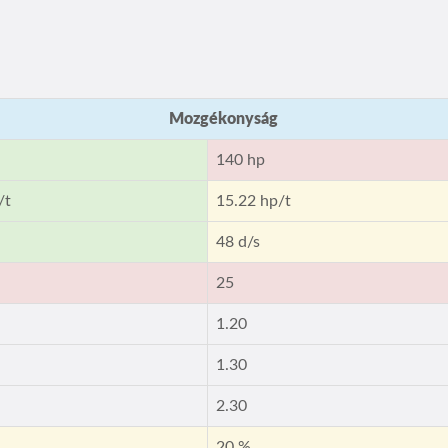
Mozgékonyság
140 hp
/t
15.22 hp/t
48 d/s
25
1.20
1.30
2.30
20 %