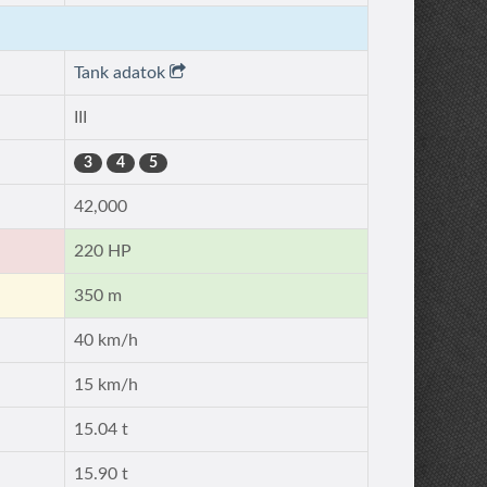
Tank adatok
III
3
4
5
42,000
220 HP
350 m
40 km/h
15 km/h
15.04 t
15.90 t