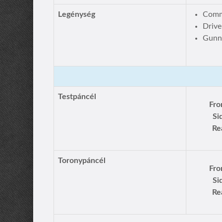
Legénység
Comm
Drive
Gunne
Testpáncél
Fro
Si
Re
Toronypáncél
Fro
Si
Re