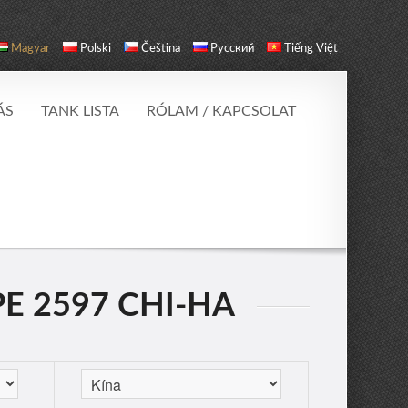
Magyar
Polski
Čeština
Русский
Tiếng Việt
ÁS
TANK LISTA
RÓLAM / KAPCSOLAT
PE 2597 CHI-HA