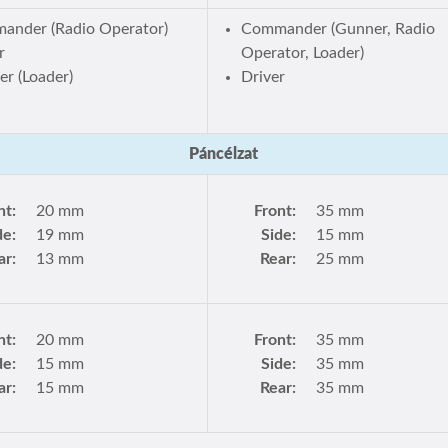
ander (Radio Operator)
Commander (Gunner, Radio
r
Operator, Loader)
r (Loader)
Driver
Páncélzat
nt:
20 mm
Front:
35 mm
de:
19 mm
Side:
15 mm
ar:
13 mm
Rear:
25 mm
nt:
20 mm
Front:
35 mm
de:
15 mm
Side:
35 mm
ar:
15 mm
Rear:
35 mm