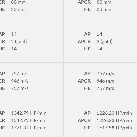
CR
88 mm
APCR
88 mm
HE
23 mm
HE
23 mm
AP
14
AP
14
CR
2 (gold)
APCR
2 (gold)
HE
14
HE
14
AP
757 m/s
AP
757 m/s
CR
946 m/s
APCR
946 m/s
HE
757 m/s
HE
757 m/s
AP
1342.79 HP/min
AP
1226.23 HP/min
CR
1342.79 HP/min
APCR
1226.23 HP/min
HE
1771.34 HP/min
HE
1617.58 HP/min