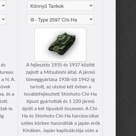
 és
A fejlesztés 1935 és 1937 között
Bureau
zajlott a Mitsubishi által. A jármű
a N. A.
tömeggyártása 1938-tól 1942-ig
művek
tartott, az utolsó két évben a
a, és a
továbbfejlesztett Shinhoto Chi-Ha
ott.
típust gyártották és 1 220 jármű
tak le.
épült a két típusból összesen. A Chi-
ig
Ha és Shinhoto Chi-Ha harckocsikat
széles körben használták a japán erők
Kínában. Japán kapitulációja után a