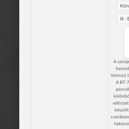
A szovj
haszná
könnyű t
A BT-7
páncél
különbö
változa
készült
csatában,
háborúb