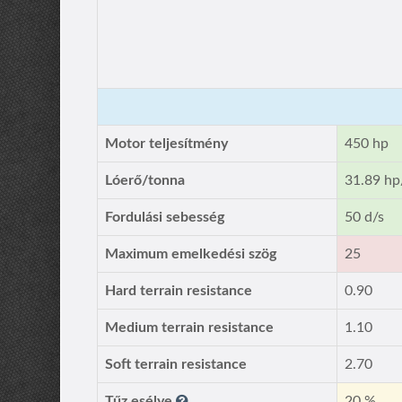
Motor teljesítmény
450 hp
Lóerő/tonna
31.89 hp
Fordulási sebesség
50 d/s
Maximum emelkedési szög
25
Hard terrain resistance
0.90
Medium terrain resistance
1.10
Soft terrain resistance
2.70
Tűz esélye
20 %