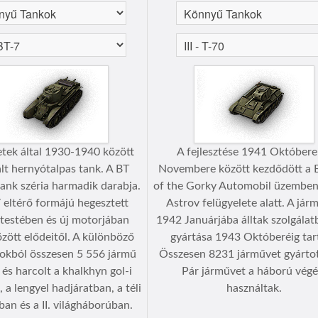
etek által 1930-1940 között
A fejlesztése 1941 Októbere
lt hernyótalpas tank. A BT
Novembere között kezdődött a 
ank széria harmadik darabja.
of the Gorky Automobil üzemben 
 eltérő formájú hegesztett
Astrov felügyelete alatt. A jár
testében és új motorjában
1942 Januárjába álltak szolgálatb
zött elődeitől. A különböző
gyártása 1943 Októberéig tart
tokból összesen 5 556 jármű
Összesen 8231 járművet gyártot
 és harcolt a khalkhyn gol-i
Pár járművet a háború végé
 a lengyel hadjáratban, a téli
használtak.
an és a II. világháborúban.