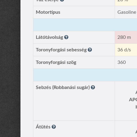
Motortípus
Gasoline
Látótávolság
280 m
Toronyforgási sebesség
36 d/s
Toronyforgási szög
360
Sebzés (Robbanási sugár)
AP
Átütés