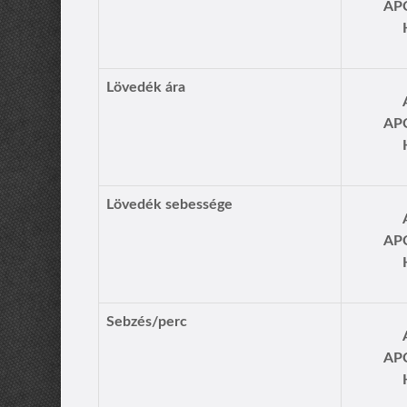
AP
Lövedék ára
AP
Lövedék sebessége
AP
Sebzés/perc
AP