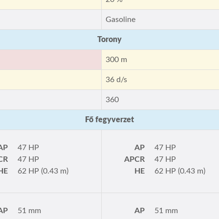
Gasoline
Torony
300 m
36 d/s
360
Fő fegyverzet
AP
47 HP
AP
47 HP
CR
47 HP
APCR
47 HP
HE
62 HP (0.43 m)
HE
62 HP (0.43 m)
AP
51 mm
AP
51 mm