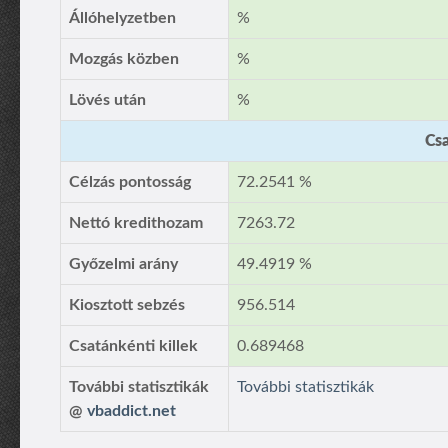
Állóhelyzetben
%
Mozgás közben
%
Lövés után
%
Csa
Célzás pontosság
72.2541 %
Nettó kredithozam
7263.72
Győzelmi arány
49.4919 %
Kiosztott sebzés
956.514
Csatánkénti killek
0.689468
További statisztikák
További statisztikák
@
vbaddict.net