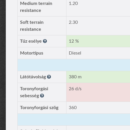
Medium terrain
1.20
resistance
Soft terrain
2.30
resistance
Tűz esélye
12 %
Motortípus
Diesel
Látótávolság
380 m
Toronyforgási
26 d/s
sebesség
Toronyforgási szög
360