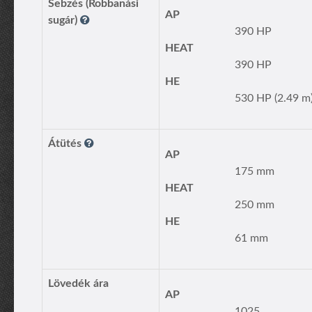
Sebzés (Robbanási
AP
sugár)
390 HP
HEAT
390 HP
HE
530 HP (2.49 m
Átütés
AP
175 mm
HEAT
250 mm
HE
61 mm
Lövedék ára
AP
1025