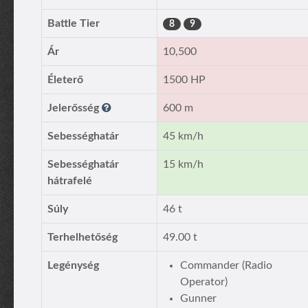
Battle Tier
8
9
Ár
10,500
Életerő
1500 HP
Jelerősség
600 m
Sebességhatár
45 km/h
Sebességhatár
15 km/h
hátrafelé
Súly
46 t
Terhelhetőség
49.00 t
Legénység
Commander (Radio
Operator)
Gunner