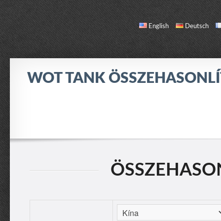
English
Deutsch
WOT TANK ÖSSZEHASONL
ÖSSZEHASONLÍTÁS
TANK LISTA
RÓLAM / KAPCSOLAT
ÖSSZEHASONL