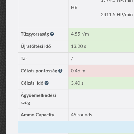
1774.5 HP/min
HE
2411.5 HP/min
Tűzgyorsaság
4.55 r/m
Újratöltési idő
13.20 s
Tár
/
Célzás pontosság
0.46 m
Célzási idő
3.40 s
Ágyúemelkedési
szög
Ammo Capacity
45 rounds