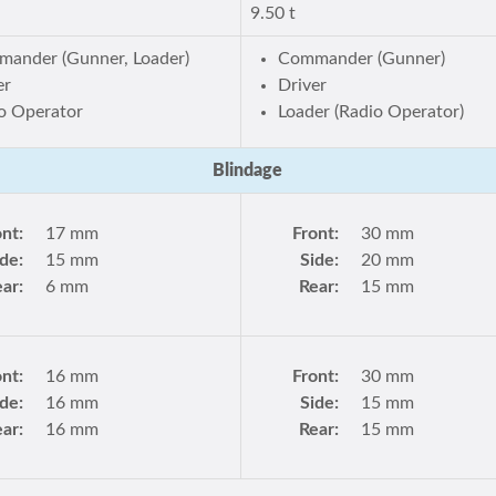
9.50 t
ander (Gunner, Loader)
Commander (Gunner)
er
Driver
o Operator
Loader (Radio Operator)
Blindage
ont:
17 mm
Front:
30 mm
ide:
15 mm
Side:
20 mm
ar:
6 mm
Rear:
15 mm
ont:
16 mm
Front:
30 mm
ide:
16 mm
Side:
15 mm
ar:
16 mm
Rear:
15 mm