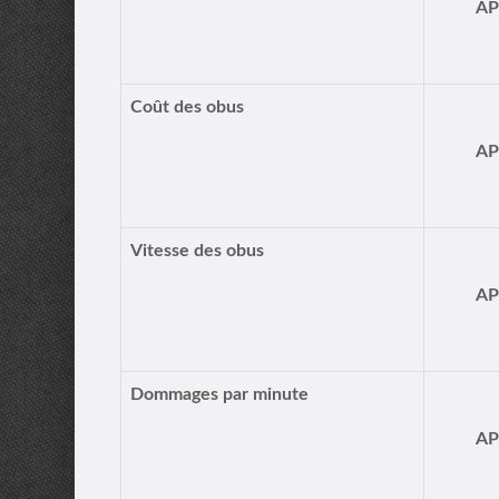
A
Coût des obus
A
Vitesse des obus
A
Dommages par minute
A