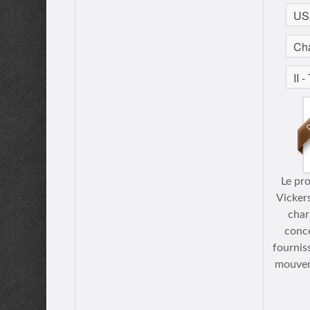
Le pr
Vickers
char
conce
fournis
mouveme