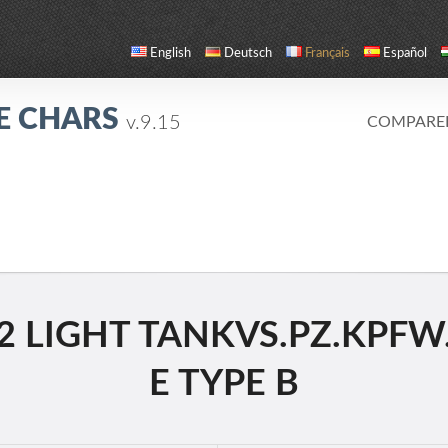
English
Deutsch
Français
Español
E CHARS
v.9.15
COMPARE
 LIGHT TANKVS.PZ.KPFW. 
E TYPE B