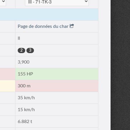
Page de données du char
II
2
3
3,900
155 HP
300 m
35 km/h
15 km/h
6.882 t