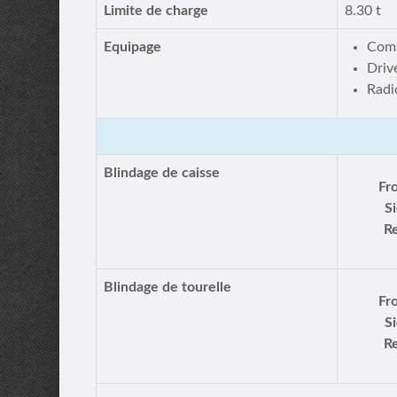
Limite de charge
8.30 t
Equipage
Comm
Driv
Radi
Blindage de caisse
Fr
S
Re
Blindage de tourelle
Fr
S
Re