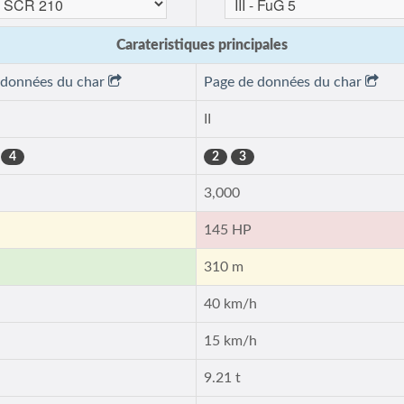
Carateristiques principales
 données du char
Page de données du char
II
4
2
3
3,000
145 HP
310 m
h
40 km/h
h
15 km/h
9.21 t