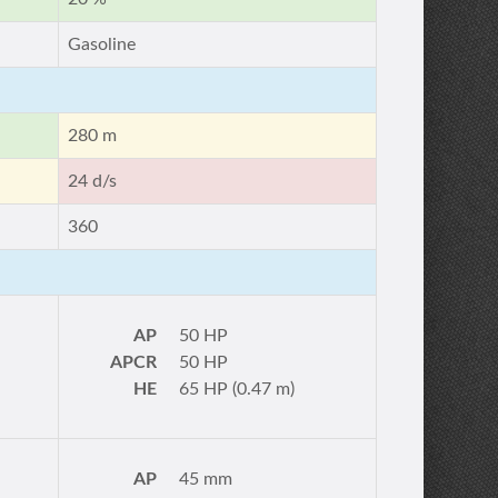
Gasoline
280 m
24 d/s
360
AP
50 HP
APCR
50 HP
HE
65 HP (0.47 m)
AP
45 mm