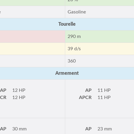
e
Gasoline
Tourelle
290 m
39 d/s
360
Armement
AP
12 HP
AP
11 HP
PCR
12 HP
APCR
11 HP
AP
30 mm
AP
23 mm