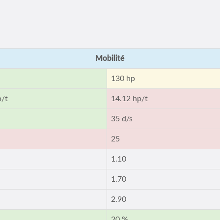
Mobilité
130 hp
p/t
14.12 hp/t
35 d/s
25
1.10
1.70
2.90
20 %