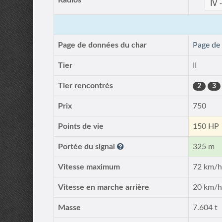
Radios
Page de données du char
Page de
Tier
II
Tier rencontrés
2
3
Prix
750
Points de vie
150 HP
Portée du signal
325 m
Vitesse maximum
72 km/
Vitesse en marche arrière
20 km/
Masse
7.604 t