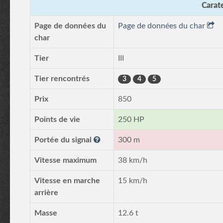
Carate
Page de données du
Page de données du char
char
Tier
III
Tier rencontrés
3
4
5
Prix
850
Points de vie
250 HP
Portée du signal
300 m
Vitesse maximum
38 km/h
Vitesse en marche
15 km/h
arrière
Masse
12.6 t