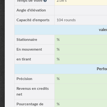
Temps de visée
2.06 s
Angle d'élévation
Capacité d'emports
104 rounds
vale
Stationnaire
%
En mouvement
%
en tirant
%
Perfo
Précision
%
Revenus en credits
net
Pourcentage de
%