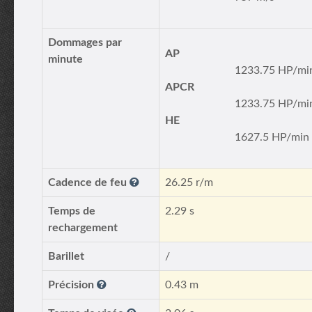
Dommages par
AP
minute
1233.75 HP/mi
APCR
1233.75 HP/mi
HE
1627.5 HP/min
Cadence de feu
26.25 r/m
Temps de
2.29 s
rechargement
Barillet
/
Précision
0.43 m