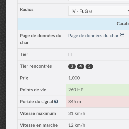
Radios
Carate
Page de données du
Page de données du char
char
Tier
III
Tier rencontrés
3
4
5
Prix
1,000
Points de vie
260 HP
Portée du signal
345 m
Vitesse maximum
31 km/h
Vitesse en marche
12 km/h