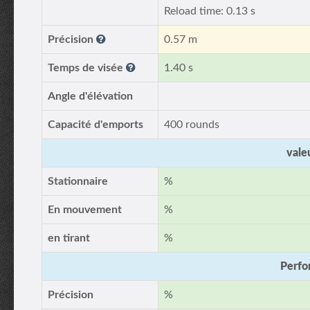
Reload time: 0.13 s
Précision
0.57 m
Temps de visée
1.40 s
Angle d'élévation
Capacité d'emports
400 rounds
vale
Stationnaire
%
En mouvement
%
en tirant
%
Perfo
Précision
%