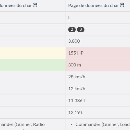
données du char
Page de données du char
II
2
3
3,800
155 HP
300 m
28 km/h
12 km/h
11.336 t
12.19 t
ander (Gunner, Radio
Commander (Gunner, Load