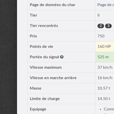
Page de données du char
Page de 
Tier
II
Tier rencontrés
2
3
Prix
750
Points de vie
160 HP
Portée du signal
525 m
Vitesse maximum
37 km/h
Vitesse en marche arrière
16 km/h
Masse
10.57 t
Limite de charge
14.50 t
Equipage
Comm