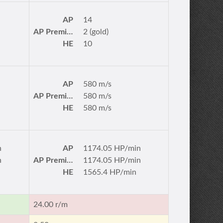
AP
14
AP Premium
2 (gold)
HE
10
AP
580 m/s
AP Premium
580 m/s
HE
580 m/s
n
AP
1174.05 HP/min
n
AP Premium
1174.05 HP/min
HE
1565.4 HP/min
24.00 r/m