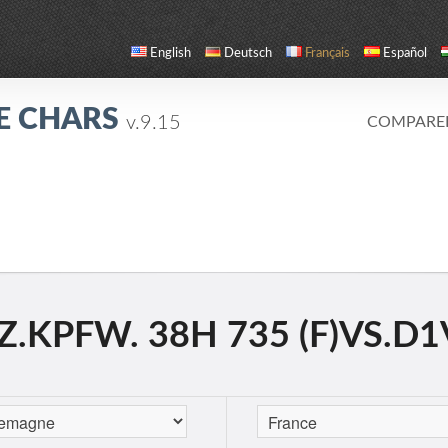
English
Deutsch
Français
Español
E CHARS
v.9.15
COMPARE
.KPFW. 38H 735 (F)VS.D1