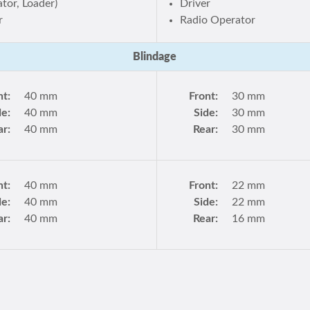
tor, Loader)
Driver
r
Radio Operator
Blindage
nt:
40 mm
Front:
30 mm
de:
40 mm
Side:
30 mm
ar:
40 mm
Rear:
30 mm
nt:
40 mm
Front:
22 mm
de:
40 mm
Side:
22 mm
ar:
40 mm
Rear:
16 mm