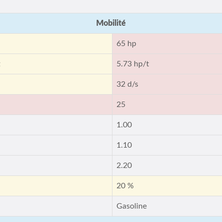
Mobilité
65 hp
t
5.73 hp/t
32 d/s
25
1.00
1.10
2.20
20 %
Gasoline