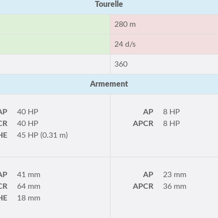
Tourelle
280 m
24 d/s
360
Armement
AP
40 HP
AP
8 HP
CR
40 HP
APCR
8 HP
HE
45 HP (0.31 m)
AP
41 mm
AP
23 mm
CR
64 mm
APCR
36 mm
HE
18 mm