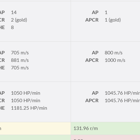
AP
14
AP
1
CR
2 (gold)
APCR
1 (gold)
HE
8
AP
705 m/s
AP
800 m/s
CR
881 m/s
APCR
1000 m/s
HE
705 m/s
AP
1050 HP/min
AP
1045.76 HP/mi
CR
1050 HP/min
APCR
1045.76 HP/mi
HE
1181.25 HP/min
m
131.96 r/m