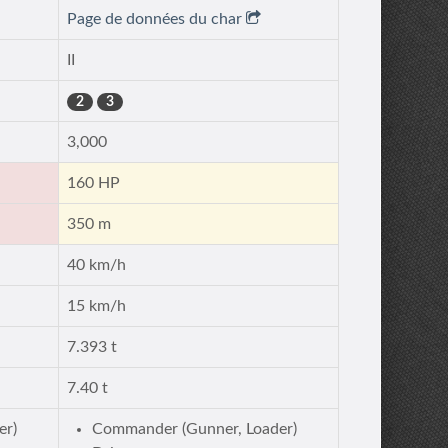
Page de données du char
II
2
3
3,000
160 HP
350 m
40 km/h
15 km/h
7.393 t
7.40 t
er)
Commander (Gunner, Loader)