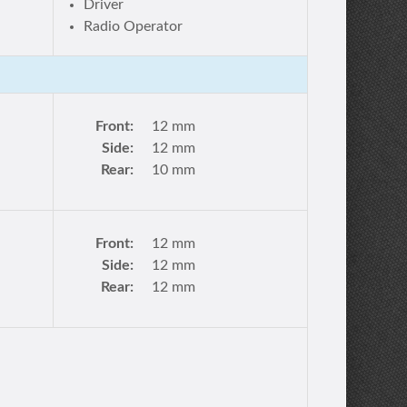
Driver
Radio Operator
Front:
12 mm
Side:
12 mm
Rear:
10 mm
Front:
12 mm
Side:
12 mm
Rear:
12 mm