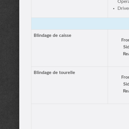
Opera
Drive
Blindage de caisse
Fro
Si
Re
Blindage de tourelle
Fro
Si
Re