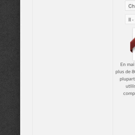
En mai
plus de 8
plupart
util
compl