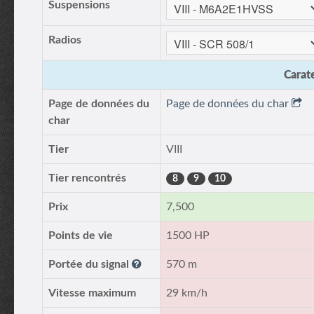
Suspensions
Radios
Carate
Page de données du
Page de données du char
char
Tier
VIII
Tier rencontrés
8
9
10
Prix
7,500
Points de vie
1500 HP
Portée du signal
570 m
Vitesse maximum
29 km/h