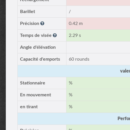
Barillet
/
Précision
0.42 m
Temps de visée
2.29 s
Angle d'élévation
Capacité d'emports
60 rounds
vale
Stationnaire
%
En mouvement
%
en tirant
%
Perfo