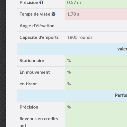
Précision
0.57 m
Temps de visée
1.70 s
Angle d'élévation
Capacité d'emports
1800 rounds
vale
Stationnaire
%
En mouvement
%
en tirant
%
Perfo
Précision
%
Revenus en credits
net