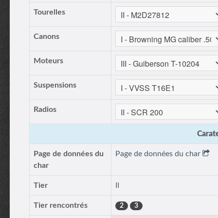
Tourelles
Canons
Moteurs
Suspensions
Radios
Carate
Page de données du
Page de données du char
char
Tier
II
Tier rencontrés
2
3