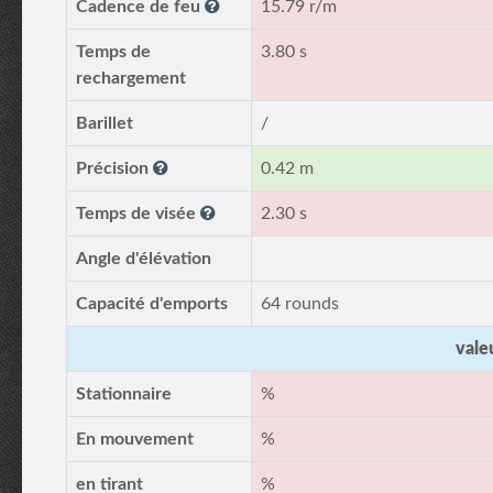
Cadence de feu
15.79 r/m
Temps de
3.80 s
rechargement
Barillet
/
Précision
0.42 m
Temps de visée
2.30 s
Angle d'élévation
Capacité d'emports
64 rounds
vale
Stationnaire
%
En mouvement
%
en tirant
%