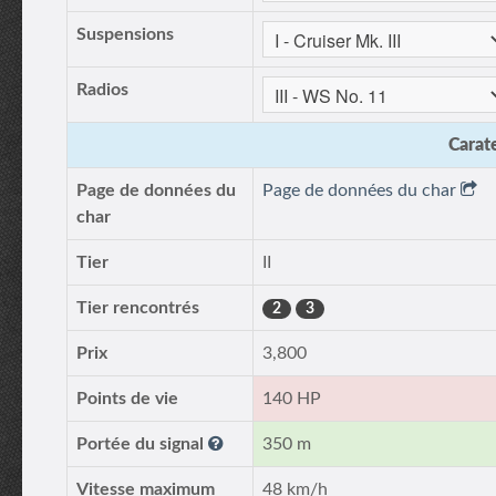
Suspensions
Radios
Carate
Page de données du
Page de données du char
char
Tier
II
Tier rencontrés
2
3
Prix
3,800
Points de vie
140 HP
Portée du signal
350 m
Vitesse maximum
48 km/h