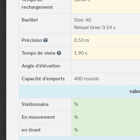
rechargement
Barillet
Size: 40
Reload time: 0.14 s
Précision
0.53 m
Temps de visée
1.90 s
Angle d'élévation
Capacité d'emports
400 rounds
vale
Stationnaire
%
En mouvement
%
en tirant
%