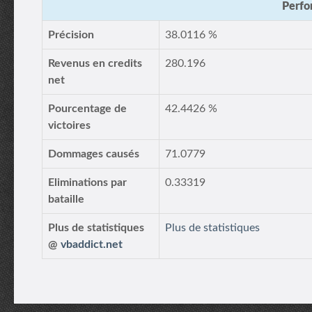
Perfo
Précision
38.0116 %
Revenus en credits
280.196
net
Pourcentage de
42.4426 %
victoires
Dommages causés
71.0779
Eliminations par
0.33319
bataille
Plus de statistiques
Plus de statistiques
@
vbaddict.net