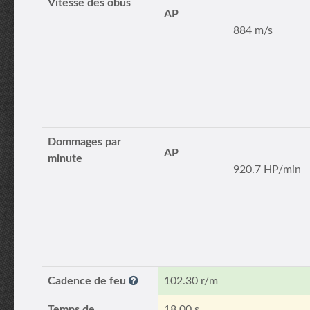
Vitesse des obus
AP
884 m/s
Dommages par
AP
minute
920.7 HP/min
Cadence de feu
102.30 r/m
Temps de
18.00 s