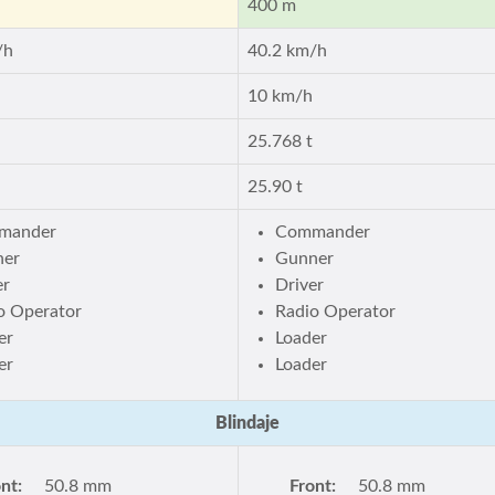
400 m
/h
40.2 km/h
10 km/h
25.768 t
25.90 t
mander
Commander
ner
Gunner
er
Driver
o Operator
Radio Operator
er
Loader
er
Loader
Blindaje
nt:
50.8 mm
Front:
50.8 mm