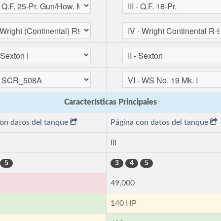
Características Principales
con datos del tanque
Página con datos del tanque
III
5
3
4
5
49,000
140 HP