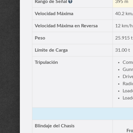
Rango de Señal
395 m
Velocidad Máxima
40.2 km
Velocidad Máxima en Reversa
12 km/h
Peso
25.915 t
Límite de Carga
31.00 t
Tripulación
Com
Gun
Driv
Radi
Load
Load
Blindaje del Chasis
Fro