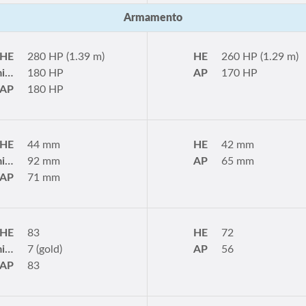
Armamento
HE
280 HP (1.39 m)
HE
260 HP (1.29 m)
AP Premium
180 HP
AP
170 HP
AP
180 HP
HE
44 mm
HE
42 mm
AP Premium
92 mm
AP
65 mm
AP
71 mm
HE
83
HE
72
AP Premium
7 (gold)
AP
56
AP
83