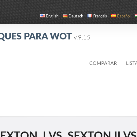
English
Deutsch
Français
Español
QUES PARA WOT
v.9.15
COMPARAR
LIST
XTON_I VS. SEXTON II VS