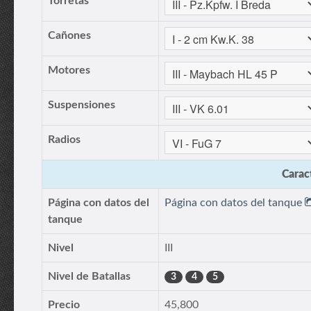
Torretas
Cañones
Motores
Suspensiones
Radios
Caract
Página con datos del
Página con datos del tanque
tanque
Nivel
III
Nivel de Batallas
3
4
5
Precio
45,800