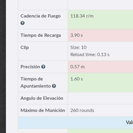
Cadencia de Fuego
118.34 r/m
Tiempo de Recarga
3.90 s
Clip
Size: 10
Reload time: 0.13 s
Precisión
0.57 m
Tiempo de
1.60 s
Apuntamiento
Angulo de Elevación
Máximo de Munición
260 rounds
Val