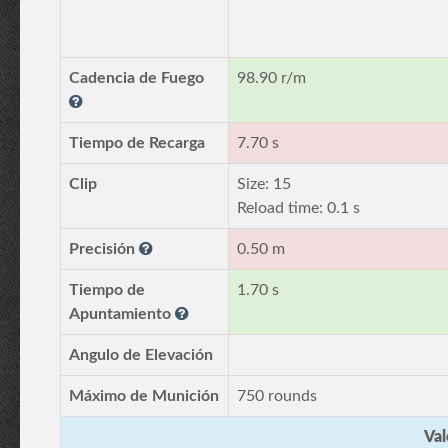
Cadencia de Fuego
98.90 r/m
Tiempo de Recarga
7.70 s
Clip
Size: 15
Reload time: 0.1 s
Precisión
0.50 m
Tiempo de
1.70 s
Apuntamiento
Angulo de Elevación
Máximo de Munición
750 rounds
Val