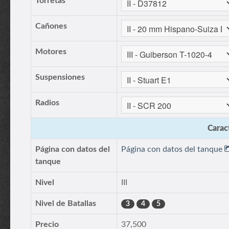
Torretas
Cañones
Motores
Suspensiones
Radios
Caract
Página con datos del
Página con datos del tanque
tanque
Nivel
III
Nivel de Batallas
3
4
5
Precio
37,500