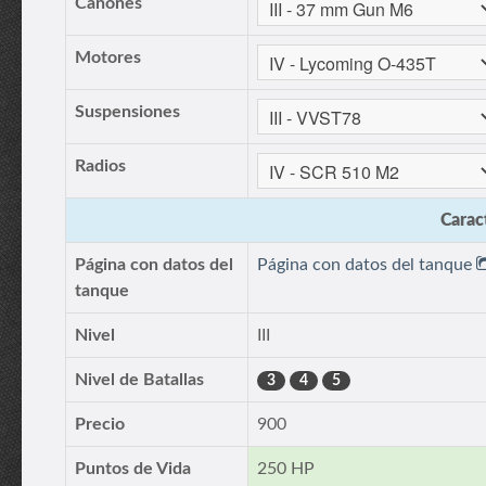
Cañones
Motores
Suspensiones
Radios
Caract
Página con datos del
Página con datos del tanque
tanque
Nivel
III
Nivel de Batallas
3
4
5
Precio
900
Puntos de Vida
250 HP