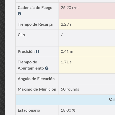
Cadencia de Fuego
26.20 r/m
Tiempo de Recarga
2.29 s
Clip
/
Precisión
0.41 m
Tiempo de
1.71 s
Apuntamiento
Angulo de Elevación
Máximo de Munición
50 rounds
Val
Estacionario
18.00 %