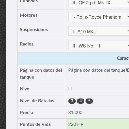
Cañones
Motores
Suspensiones
Radios
Caract
Página con datos del
Página con datos del tanque
tanque
Nivel
III
Nivel de Batallas
3
4
5
Precio
31,000
Puntos de Vida
220 HP