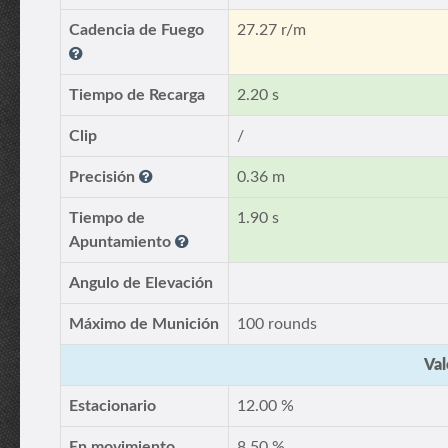
Cadencia de Fuego
27.27 r/m
Tiempo de Recarga
2.20 s
Clip
/
Precisión
0.36 m
Tiempo de
1.90 s
Apuntamiento
Angulo de Elevación
Máximo de Munición
100 rounds
Val
Estacionario
12.00 %
En movimiento
8.50 %