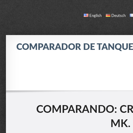
English
Deutsch
COMPARADOR DE TANQUE
COMPARAR
LISTA DE TANQUES
ACERCA DE / CONTACTO
COMPARANDO: CRUI
MK. 