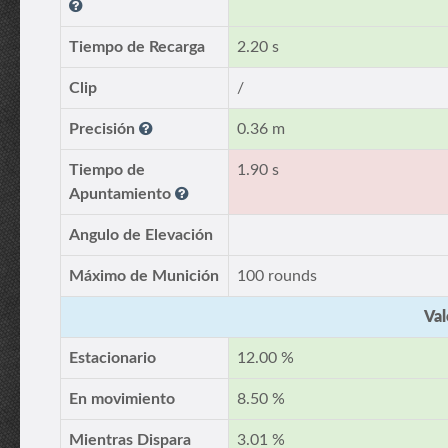
Tiempo de Recarga
2.20 s
Clip
/
Precisión
0.36 m
Tiempo de
1.90 s
Apuntamiento
Angulo de Elevación
Máximo de Munición
100 rounds
Val
Estacionario
12.00 %
En movimiento
8.50 %
Mientras Dispara
3.01 %