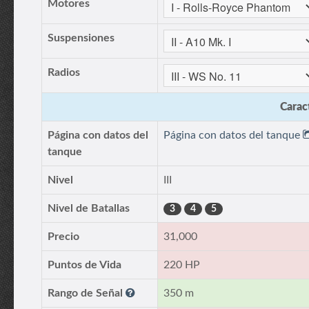
Motores
Suspensiones
Radios
Caract
Página con datos del
Página con datos del tanque
tanque
Nivel
III
Nivel de Batallas
3
4
5
Precio
31,000
Puntos de Vida
220 HP
Rango de Señal
350 m