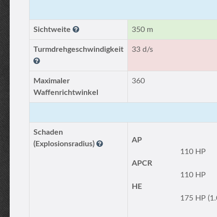
Sichtweite
350 m
Turmdrehgeschwindigkeit
33 d/s
Maximaler
360
Waffenrichtwinkel
Schaden
AP
(Explosionsradius)
110 HP
APCR
110 HP
HE
175 HP (1.