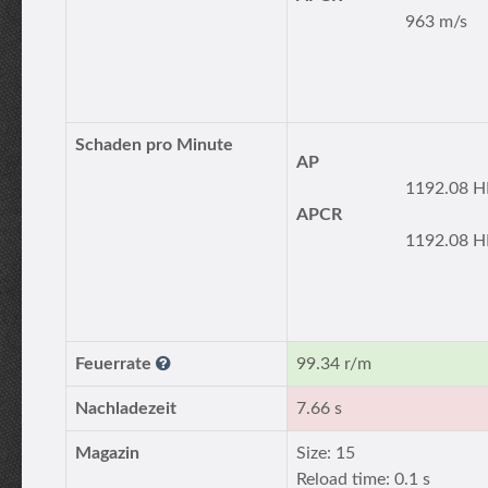
963 m/s
Schaden pro Minute
AP
1192.08 H
APCR
1192.08 H
Feuerrate
99.34 r/m
Nachladezeit
7.66 s
Magazin
Size: 15
Reload time: 0.1 s