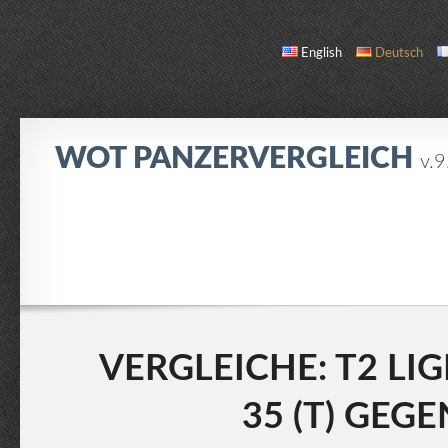
English
Deutsch
WOT PANZERVERGLEICH
v.9
VERGLEICHEN
PANZERLISTE
ÜBER UNS / KONTAKT
VERGLEICHE: T2 LI
35 (T) GEG