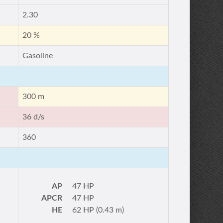
2.30
20 %
Gasoline
300 m
36 d/s
360
AP
47 HP
APCR
47 HP
HE
62 HP (0.43 m)