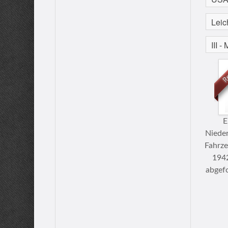
E
Nieder
Fahrz
1942
abgef