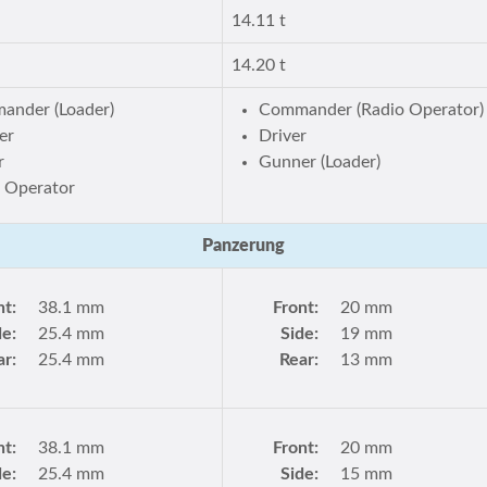
14.11 t
14.20 t
ander (Loader)
Commander (Radio Operator)
er
Driver
r
Gunner (Loader)
 Operator
Panzerung
nt:
38.1 mm
Front:
20 mm
de:
25.4 mm
Side:
19 mm
ar:
25.4 mm
Rear:
13 mm
nt:
38.1 mm
Front:
20 mm
de:
25.4 mm
Side:
15 mm