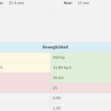
ar:
25.4 mm
Rear:
15 mm
Beweglichkeit
450 hp
/t
31.89 hp/t
50 d/s
25
0.90
1.10