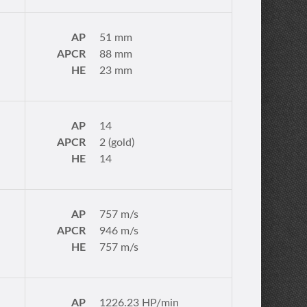
AP
51 mm
APCR
88 mm
HE
23 mm
AP
14
APCR
2 (gold)
HE
14
AP
757 m/s
APCR
946 m/s
HE
757 m/s
AP
1226.23 HP/min