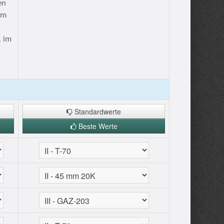
en
im
, im
Standardwerte
Beste Werte