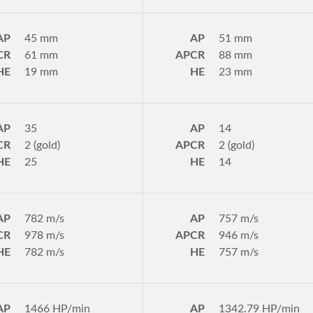
AP
45 mm
AP
51 mm
CR
61 mm
APCR
88 mm
HE
19 mm
HE
23 mm
AP
35
AP
14
CR
2 (gold)
APCR
2 (gold)
HE
25
HE
14
AP
782 m/s
AP
757 m/s
CR
978 m/s
APCR
946 m/s
HE
782 m/s
HE
757 m/s
AP
1466 HP/min
AP
1342.79 HP/min