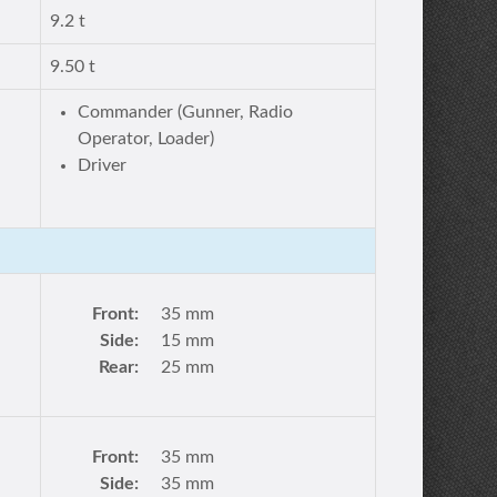
9.2 t
9.50 t
Commander (Gunner, Radio
Operator, Loader)
Driver
Front:
35 mm
Side:
15 mm
Rear:
25 mm
Front:
35 mm
Side:
35 mm