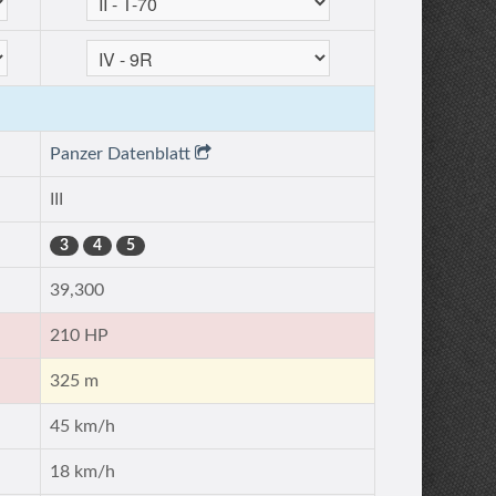
Panzer Datenblatt
III
3
4
5
39,300
210 HP
325 m
45 km/h
18 km/h