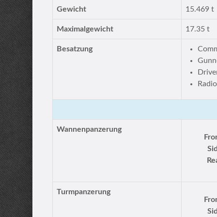
Gewicht
15.469 t
Maximalgewicht
17.35 t
Besatzung
Comm
Gunn
Drive
Radio
Wannenpanzerung
Fro
Si
Re
Turmpanzerung
Fro
Si