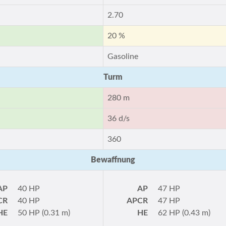
2.70
20 %
Gasoline
Turm
280 m
36 d/s
360
Bewaffnung
AP
40 HP
AP
47 HP
CR
40 HP
APCR
47 HP
HE
50 HP (0.31 m)
HE
62 HP (0.43 m)