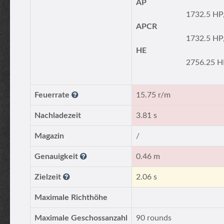
AP
1732.5 HP
APCR
1732.5 HP
HE
2756.25 H
Feuerrate
15.75 r/m
Nachladezeit
3.81 s
Magazin
/
Genauigkeit
0.46 m
Zielzeit
2.06 s
Maximale Richthöhe
Maximale Geschossanzahl
90 rounds