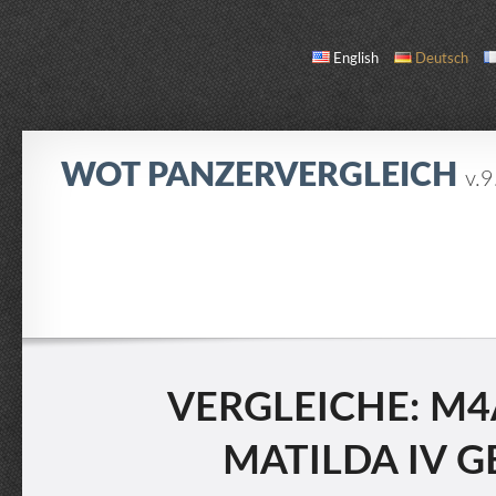
English
Deutsch
WOT PANZERVERGLEICH
v.9
VERGLEICHEN
PANZERLISTE
ÜBER UNS / KONTAKT
VERGLEICHE: M
MATILDA IV G