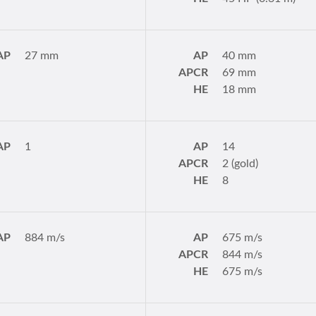
AP
27 mm
AP
40 mm
APCR
69 mm
HE
18 mm
AP
1
AP
14
APCR
2 (gold)
HE
8
AP
884 m/s
AP
675 m/s
APCR
844 m/s
HE
675 m/s