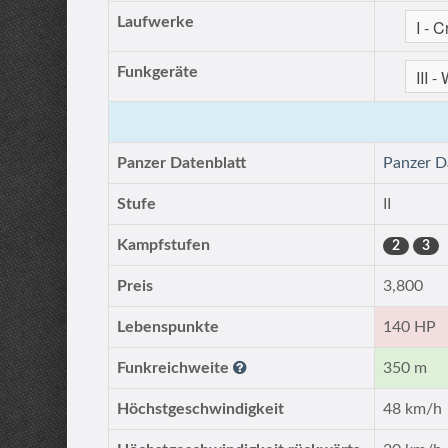
Laufwerke
Funkgeräte
Panzer Datenblatt
Panzer D
Stufe
II
Kampfstufen
2
3
Preis
3,800
Lebenspunkte
140 HP
Funkreichweite
350 m
Höchstgeschwindigkeit
48 km/h