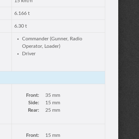
15 km/h
6.166 t
6.30 t
Commander (Gunner, Radio
Operator, Loader)
Driver
Front:
35 mm
Side:
15 mm
Rear:
25 mm
Front:
15 mm