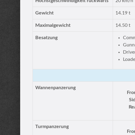
Höchstgeschwindigkeit rückwärts
20 km/h
Gewicht
14.19 t
Maximalgewicht
14.50 t
Besatzung
Comm
Gunn
Drive
Loade
Wannenpanzerung
Fro
Si
Re
Turmpanzerung
Fro