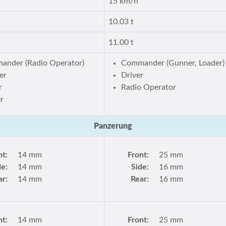
15 km/h
10.03 t
11.00 t
ander (Radio Operator)
Commander (Gunner, Loader)
er
Driver
r
Radio Operator
r
Panzerung
nt:
14 mm
Front:
25 mm
de:
14 mm
Side:
16 mm
ar:
14 mm
Rear:
16 mm
nt:
14 mm
Front:
25 mm