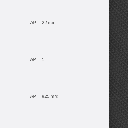
AP
22 mm
AP
1
AP
825 m/s