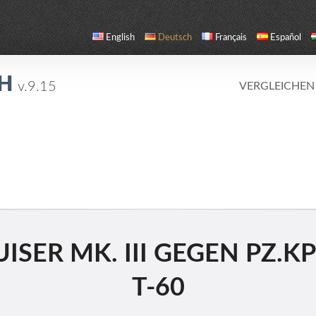
English
Deutsch
Français
Español
CH
v.9.15
VERGLEICHEN
ISER MK. III GEGEN PZ.KP
T-60