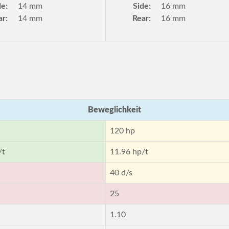
de:
14 mm
Side:
16 mm
ar:
14 mm
Rear:
16 mm
Beweglichkeit
120 hp
/t
11.96 hp/t
40 d/s
25
1.10