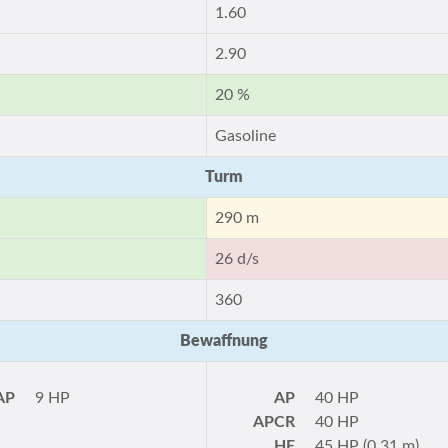
1.60
2.90
20 %
Gasoline
Turm
290 m
26 d/s
360
Bewaffnung
AP
9 HP
AP
40 HP
APCR
40 HP
HE
45 HP (0.31 m)