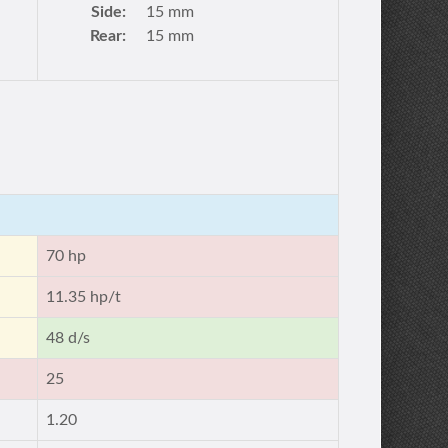
Side:
15 mm
Rear:
15 mm
70 hp
11.35 hp/t
48 d/s
25
1.20