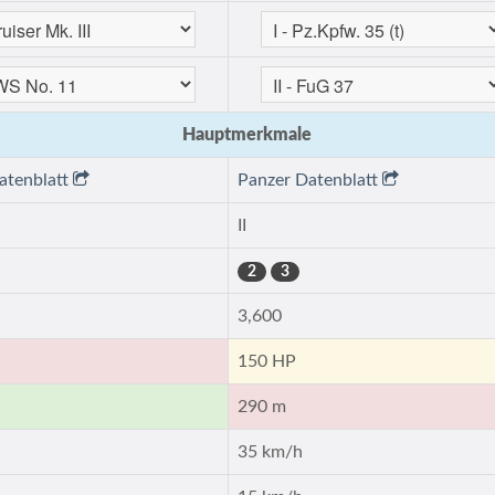
Hauptmerkmale
atenblatt
Panzer Datenblatt
II
2
3
3,600
150 HP
290 m
35 km/h