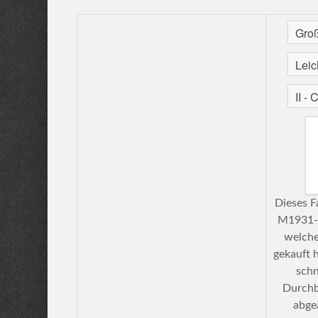
Dieses F
M1931-C
welche
gekauft h
schn
Durchb
abge