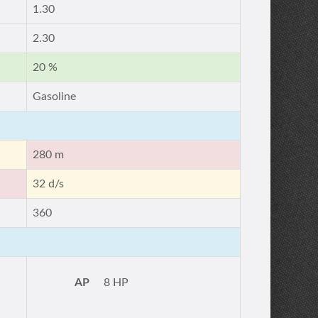
1.30
2.30
20 %
Gasoline
280 m
32 d/s
360
AP
8 HP