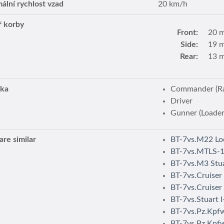
ální rychlost vzad
20 km/h
ř korby
Front:
20 
Side:
19 
Rear:
13 
dka
Commander (Ra
Driver
Gunner (Loader
re similar
BT-7vs.M22 Lo
BT-7vs.MTLS-
BT-7vs.M3 Stu
BT-7vs.Cruiser 
BT-7vs.Cruiser
BT-7vs.Stuart I
BT-7vs.Pz.Kpfw.
BT-7vs.Pz.Kpfw