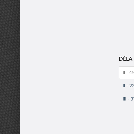
DĚLA
II - 
II - 
III -