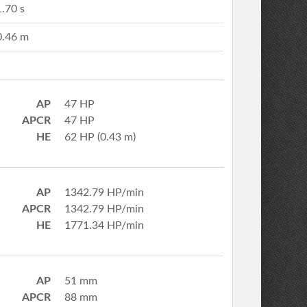
1.70 s
0.46 m
AP
47 HP
APCR
47 HP
HE
62 HP (0.43 m)
AP
1342.79 HP/min
APCR
1342.79 HP/min
HE
1771.34 HP/min
AP
51 mm
APCR
88 mm