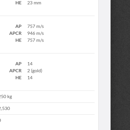
HE
23 mm
AP
757 m/s
APCR
946 m/s
HE
757 m/s
AP
14
APCR
2 (gold)
HE
14
250 kg
2,530
0