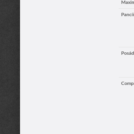
Maxim
Pancí
Posá
Compa