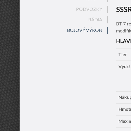
SSS
PODVOZKY
RÁDIA
BT-7 r
BOJOVÝ VÝKON
modifik
HLAV
Tier
Výdrž
Nákup
Hmot
Maxim