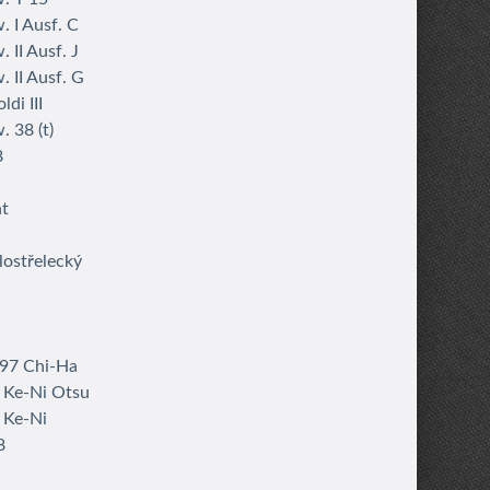
. I Ausf. C
 II Ausf. J
 II Ausf. G
di III
 38 (t)
8
ht
lostřelecký
597 Chi-Ha
 Ke-Ni Otsu
 Ke-Ni
8