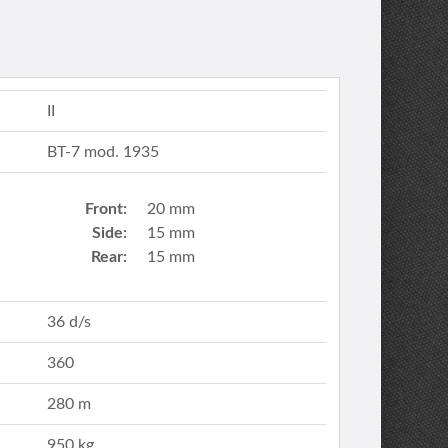
II
BT-7 mod. 1935
Front:
20 mm
Side:
15 mm
Rear:
15 mm
36 d/s
360
280 m
950 kg