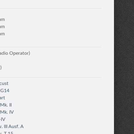
mm
mm
mm
dio Operator)
)
cust
1G14
art
Mk. II
 Mk. IV
-IV
 III Ausf. A
. T 15