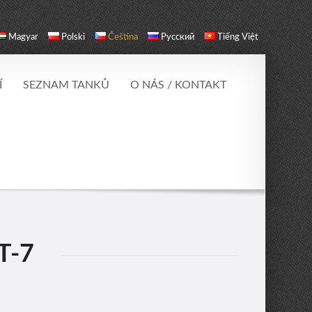
Magyar
Polski
Čeština
Русский
Tiếng Việt
Í
SEZNAM TANKŮ
O NÁS / KONTAKT
T-7