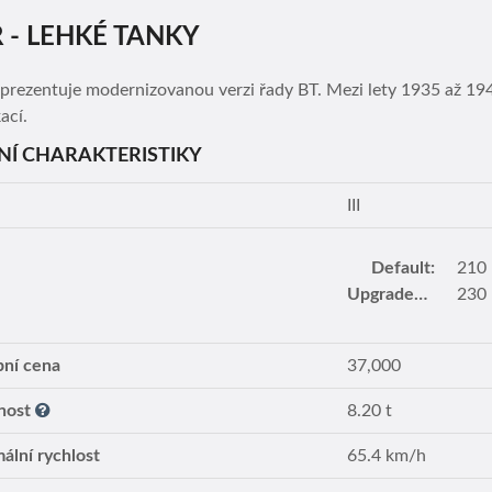
R - LEHKÉ TANKY
eprezentuje modernizovanou verzi řady BT. Mezi lety 1935 až 19
ací.
NÍ CHARAKTERISTIKY
III
Default:
210
Upgraded turret:
230
ní cena
37,000
nost
8.20 t
ální rychlost
65.4 km/h