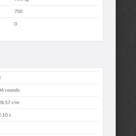
750
0
I
84 rounds
28.57 r/m
2.10 s
/