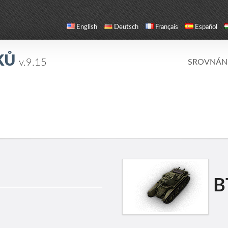
English
Deutsch
Français
Español
KŮ
v.9.15
SROVNÁN
B