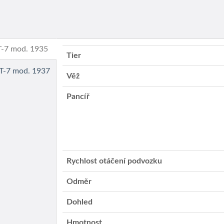
BT-7 mod. 1935
Tier
 BT-7 mod. 1937
Věž
Pancíř
Rychlost otáčení podvozku
Odměr
Dohled
Hmotnost