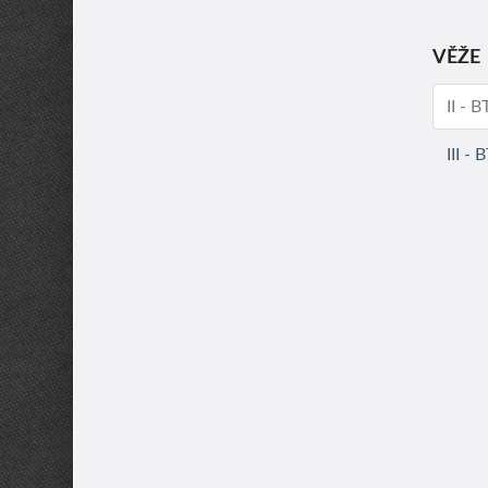
VĚŽE
II - 
III -