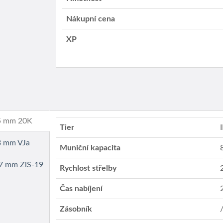
Nákupní cena
XP
45 mm 20K
Tier
I
23 mm VJa
Muniční kapacita
 37 mm ZiS-19
Rychlost střelby
Čas nabíjení
Zásobník