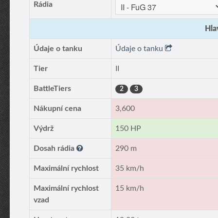
Rádia
Hla
Údaje o tanku
Údaje o tanku
Tier
II
BattleTiers
2
3
Nákupní cena
3,600
Výdrž
150 HP
Dosah rádia
290 m
Maximální rychlost
35 km/h
Maximální rychlost
15 km/h
vzad