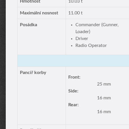
Hmotnost
10.03 t
Maximální nosnost
11.00 t
Posádka
Commander (Gunner,
Loader)
Driver
Radio Operator
Pancíř korby
Front:
25 mm
Side:
16 mm
Rear:
16 mm