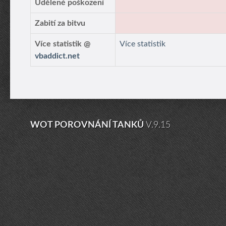
Udělené poškození
Zabití za bitvu
Více statistik @
Více statistik
vbaddict.net
WOT POROVNÁNÍ TANKŮ
V.9.15