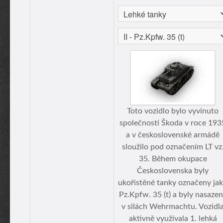
Toto vozidlo bylo vyvinuto
společností Škoda v roce 193
a v československé armádě
sloužilo pod označením LT vz
35. Během okupace
Československa byly
ukořistěné tanky označeny ja
Pz.Kpfw. 35 (t) a byly nasaze
v silách Wehrmachtu. Vozidl
aktivně využívala 1. lehká