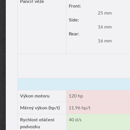
Pancíř věže
Front:
25 mm
Side:
16 mm
Rear:
16 mm
Výkon motoru
120 hp
Měrný výkon (hp/t)
11.96 hp/t
Rychlost otáčení
40 d/s
podvozku