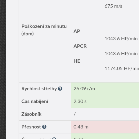
675 m/s
Poškození za minutu
AP
(dpm)
1043.6 HP/min
APCR
1043.6 HP/min
HE
1174.05 HP/mi
Rychlost střelby
26.09 r/m
Čas nabíjení
2.30 s
Zásobník
/
Přesnost
0.48 m