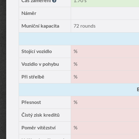
Čas zaměření
1.70 s
Náměr
Muniční kapacita
72 rounds
Stojící vozidlo
%
Vozidlo v pohybu
%
Při střelbě
%
Přesnost
%
Čistý zisk kreditů
Poměr vítězství
%