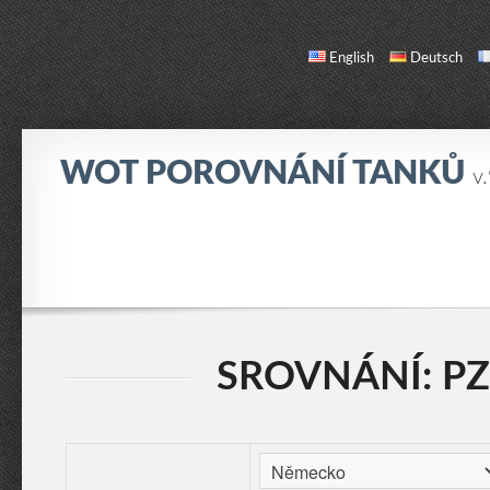
English
Deutsch
WOT POROVNÁNÍ TANKŮ
v
SROVNÁNÍ
SEZNAM TANKŮ
O NÁS / KONTAKT
SROVNÁNÍ: PZ.