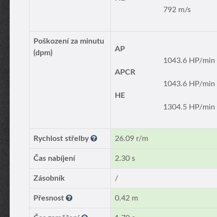
792 m/s
Poškození za minutu
AP
(dpm)
1043.6 HP/min
APCR
1043.6 HP/min
HE
1304.5 HP/min
Rychlost střelby
26.09 r/m
Čas nabíjení
2.30 s
Zásobník
/
Přesnost
0.42 m