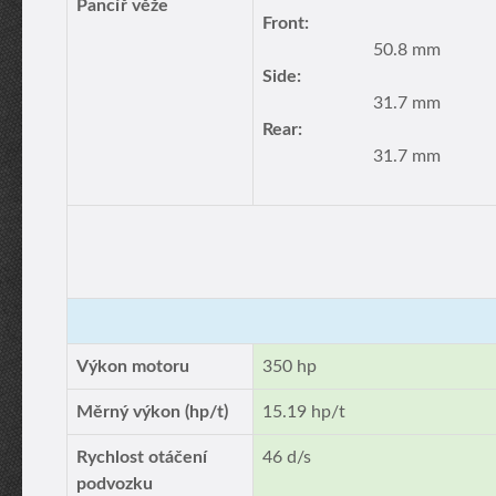
Pancíř věže
Front:
50.8 mm
Side:
31.7 mm
Rear:
31.7 mm
Výkon motoru
350 hp
Měrný výkon (hp/t)
15.19 hp/t
Rychlost otáčení
46 d/s
podvozku