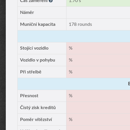
Čas zaměření
1.70 s
Náměr
Muniční kapacita
178 rounds
Stojící vozidlo
%
Vozidlo v pohybu
%
Při střelbě
%
Přesnost
%
Čistý zisk kreditů
Poměr vítězství
%