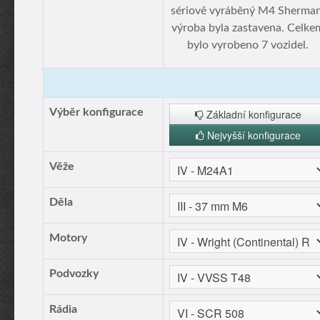
sériově vyráběný M4 Sherman
výroba byla zastavena. Celke
bylo vyrobeno 7 vozidel.
Výběr konfigurace
Základní konfigurace
Nejvyšší konfigurace
Věže
Děla
Motory
Podvozky
Rádia