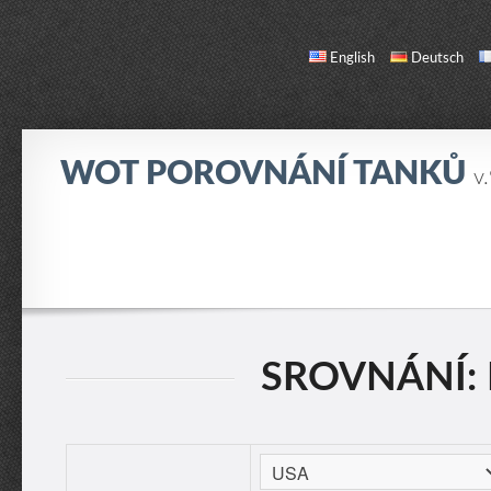
English
Deutsch
WOT POROVNÁNÍ TANKŮ
v
SROVNÁNÍ
SEZNAM TANKŮ
O NÁS / KONTAKT
SROVNÁNÍ: 