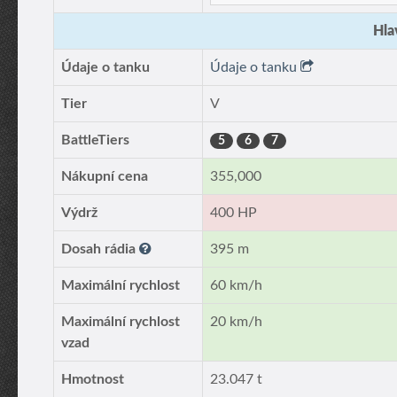
Hla
Údaje o tanku
Údaje o tanku
Tier
V
BattleTiers
5
6
7
Nákupní cena
355,000
Výdrž
400 HP
Dosah rádia
395 m
Maximální rychlost
60 km/h
Maximální rychlost
20 km/h
vzad
Hmotnost
23.047 t