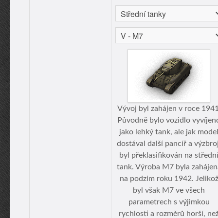
Vývoj byl zahájen v roce 1941
Původně bylo vozidlo vyvíjen
jako lehký tank, ale jak mode
dostával další pancíř a výzbroj
byl překlasifikován na středn
tank. Výroba M7 byla zahájen
na podzim roku 1942. Jeliko
byl však M7 ve všech
parametrech s výjimkou
rychlosti a rozměrů horší, ne