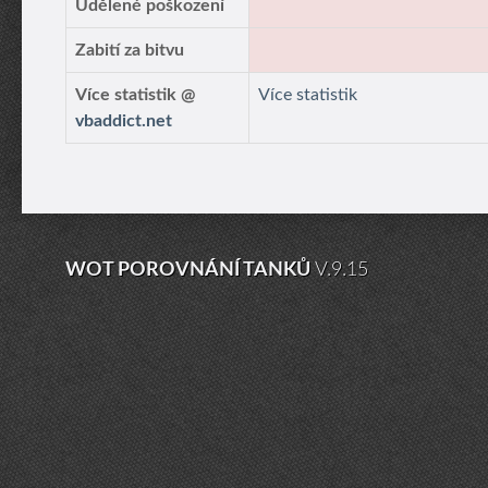
Udělené poškození
Zabití za bitvu
Více statistik @
Více statistik
vbaddict.net
WOT POROVNÁNÍ TANKŮ
V.9.15