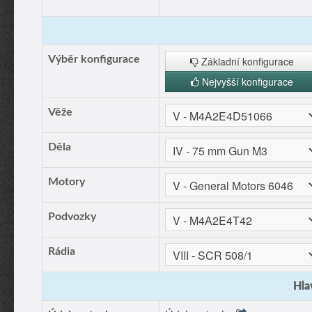
Výběr konfigurace
Základní konfigurace
Nejvyšší konfigurace
Věže
Děla
Motory
Podvozky
Rádia
Hla