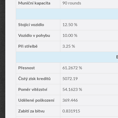
Muniční kapacita
90 rounds
Stojící vozidlo
12.50 %
Vozidlo v pohybu
10.00 %
Při střelbě
3.25 %
Přesnost
61.2672 %
Čistý zisk kreditů
5072.19
Poměr vítězství
54.1623 %
Udělené poškození
369.446
Zabití za bitvu
0.831915