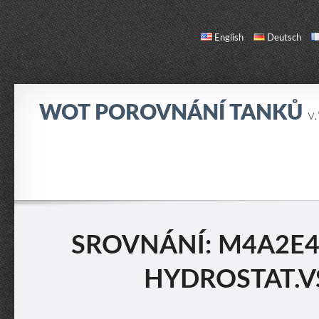
English
Deutsch
WOT POROVNÁNÍ TANKŮ
v
SROVNÁNÍ
SEZNAM TANKŮ
O NÁS / KONTAKT
SROVNÁNÍ: M4A2E4
HYDROSTAT.VS