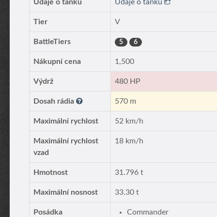
Údaje o tanku
Údaje o tanku
Tier
V
BattleTiers
5
6
Nákupní cena
1,500
Výdrž
480 HP
Dosah rádia
570 m
Maximální rychlost
52 km/h
Maximální rychlost
18 km/h
vzad
Hmotnost
31.796 t
Maximální nosnost
33.30 t
Posádka
Commander