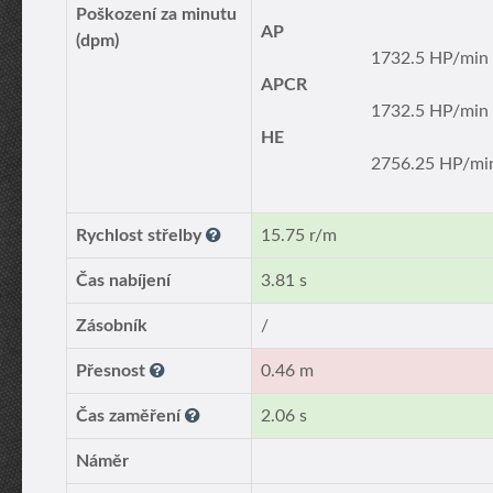
Poškození za minutu
AP
(dpm)
1732.5 HP/min
APCR
1732.5 HP/min
HE
2756.25 HP/mi
Rychlost střelby
15.75 r/m
Čas nabíjení
3.81 s
Zásobník
/
Přesnost
0.46 m
Čas zaměření
2.06 s
Náměr