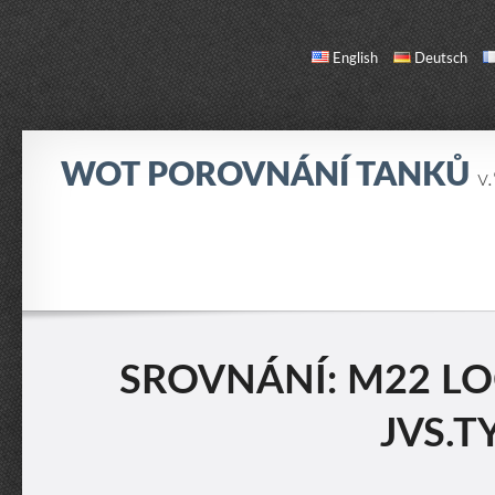
English
Deutsch
WOT POROVNÁNÍ TANKŮ
v
SROVNÁNÍ
SEZNAM TANKŮ
O NÁS / KONTAKT
SROVNÁNÍ: M22 LOC
JVS.T