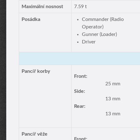
Maximální nosnost
7.59 t
Posádka
Commander (Radio
Operator)
Gunner (Loader)
Driver
Pancíř korby
Front:
25 mm
Side:
13 mm
Rear:
13 mm
Pancíř věže
Front: