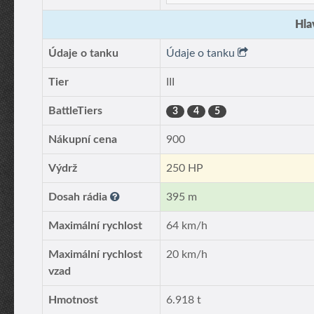
Hla
Údaje o tanku
Údaje o tanku
Tier
III
BattleTiers
3
4
5
Nákupní cena
900
Výdrž
250 HP
Dosah rádia
395 m
Maximální rychlost
64 km/h
Maximální rychlost
20 km/h
vzad
Hmotnost
6.918 t