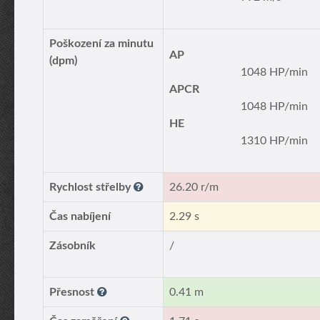
Poškození za minutu
AP
(dpm)
1048 HP/min
APCR
1048 HP/min
HE
1310 HP/min
Rychlost střelby
26.20 r/m
Čas nabíjení
2.29 s
Zásobník
/
Přesnost
0.41 m