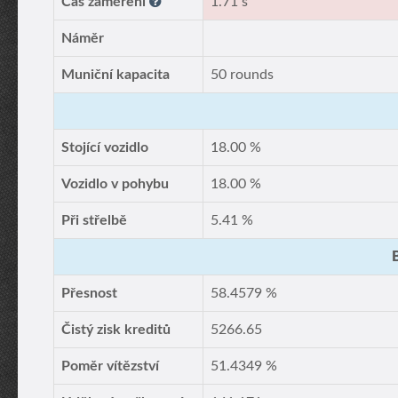
Čas zaměření
1.71 s
Náměr
Muniční kapacita
50 rounds
Stojící vozidlo
18.00 %
Vozidlo v pohybu
18.00 %
Při střelbě
5.41 %
Přesnost
58.4579 %
Čistý zisk kreditů
5266.65
Poměr vítězství
51.4349 %