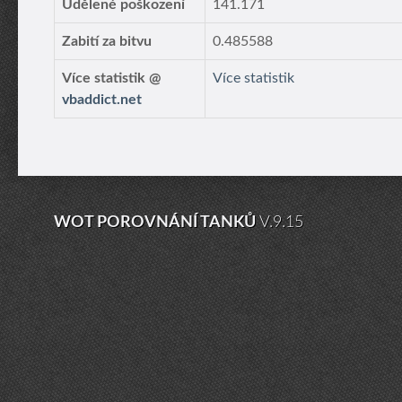
Udělené poškození
141.171
Zabití za bitvu
0.485588
Více statistik @
Více statistik
vbaddict.net
WOT POROVNÁNÍ TANKŮ
V.9.15