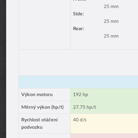
25 mm
Side:
25 mm
Rear:
25 mm
Výkon motoru
192 hp
Měrný výkon (hp/t)
27.75 hp/t
Rychlost otáčení
40 d/s
podvozku